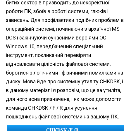
битих секторів призводить до некоректної
n
роботи ПК, збоїв в роботі системи, глюків і
t
зависань. Для профілактики подібних проблем в
операційній системі, починаючи з архаїчної MS
DOS і закінчуючи сучасними версіями ОС
Windows 10, передбачений спеціальний
інструмент, покликаний перевіряти і
відновлювати цілісність файлової системи,
боротися з логічними і фізичними помилками на
диску. Мова йде про системну утиліту CHKDSK, і
в даному матеріалі я розповім, що це за утиліта,
для чого вона призначена, і як може допомогти
команда CHKDSK / F / R для усунення
пошкоджень файлової системи на вашому ПК.