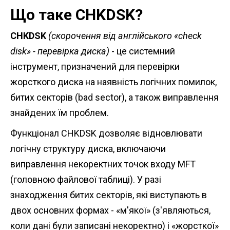
Що таке CHKDSK?
CHKDSK
(скорочення від англійського «check
disk» - перевірка диска)
- це системний
інструмент, призначений для перевірки
жорсткого диска на наявність логічних помилок,
битих секторів (bad sector), а також виправлення
знайдених їм проблем.
Функціонал CHKDSK дозволяє відновлювати
логічну структуру диска, включаючи
виправлення некоректних точок входу MFT
(головною файлової таблиці). У разі
знаходження битих секторів, які виступають в
двох основних формах - «м'якої» (з'являються,
коли дані були записані некоректно) і «жорсткої»