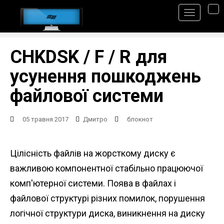
S
TO
k
i
p
CHKDSK / F / R для
t
усунення пошкоджень
o
файлової системи
m
a
05 травня 2017
Дмитро
блокнот
i
n
Цілісність файлів на жорсткому диску є
c
важливою компонентної стабільно працюючої
o
комп'ютерної системи. Поява в файлах і
n
файлової структурі різних помилок, порушення
t
логічної структури диска, виникнення на диску
e