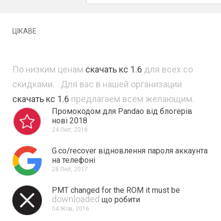
ЦІКАВЕ
По низким ценам
скачать кс 1.6
для всех со
скидками. Для вас в нашей организации
скачать кс 1.6
предлагаем всем желающим.
Промокодом для Pandao від блогерів
нові 2018
24 Лют, 2018
G.co/recover відновлення пароля аккаунта
на телефоні
28 Лют, 2017
PMT changed for the ROM it must be
downloaded
що робити
04 Жов, 2016