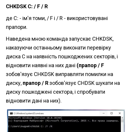
CHKDSK C: / F / R
де С: - ім'я томи, / F і / R - використовувані
прапори.
Наведена мною команда запускає CHKDSK,
наказуючи останньому виконати перевірку
диска С на наявність пошкоджених секторів, і
відновити наявні на них дані
(прапор / F
зобов'язує CHKDSK виправляти помилки на
диску,
прапор / R
зобов'язує CHDSK шукати на
диску пошкоджені сектора, і спробувати
відновити дані на них).