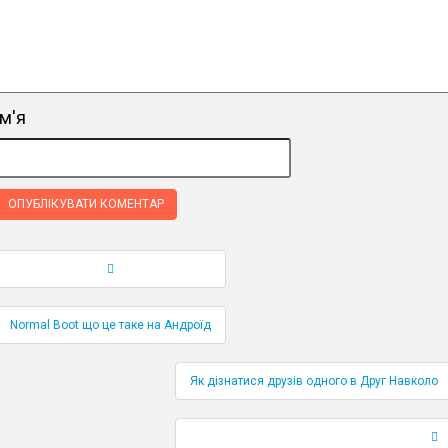
ім'я
Навігація по публікаціям
Normal Boot що це таке на Андроїд
Як дізнатися друзів одного в Друг Навколо