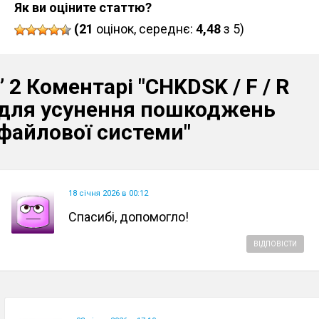
Як ви оціните статтю?
(21
оцінок, середнє:
4,48
з 5)
” 2 Коментарі
"CHKDSK / F / R
для усунення пошкоджень
файлової системи"
18 січня 2026 в 00:12
Спасибі, допомогло!
ВІДПОВІСТИ