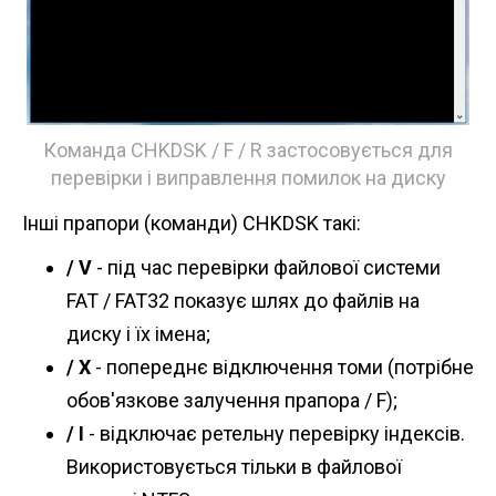
Команда CHKDSK / F / R застосовується для
перевірки і виправлення помилок на диску
Інші прапори (команди) CHKDSK такі:
/ V
- під час перевірки файлової системи
FAT / FAT32 показує шлях до файлів на
диску і їх імена;
/ X
- попереднє відключення томи (потрібне
обов'язкове залучення прапора / F);
/ I
- відключає ретельну перевірку індексів.
Використовується тільки в файлової