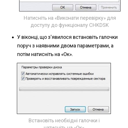
Натисніть на «Виконати перевірку» для
доступу до функціоналу CHKDSK
У віконці, що з'явилося встановіть галочки
поруч з наявними двома параметрами, а
потім натисніть на «Ок».
Встановіть необхідні галочки і
натисніть на «Ок»