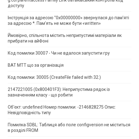
доступу
Інструкція за адресою "0x00000000» звернулася до пам'яті
за адресою *.
Пам'ять не може бути «written»
Ймовірно, спільнота містить неприпустимі матеріали як
прибрати на айФоні
Код помилки 30007 - Чи не вдалося запустити гру
ВАТ МТТ що за організація
Код помилки: 30005 (CreateFile failed with 32.)
2147221005 (0x800401F3): Неприпустима рядок із
зазначенням класу - що робити
Об'єкт: undefined Номер помилки: -2146828275 Опис:
Невідповідність типу
Помилка SDBL: Таблиця або поле configversion не міститься
в розділі FROM