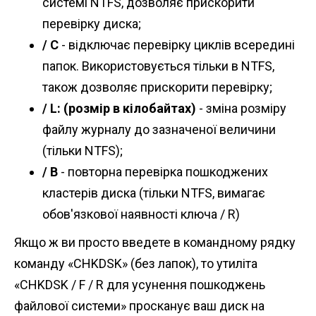
системі NTFS, дозволяє прискорити
перевірку диска;
/ C
- відключає перевірку циклів всередині
папок. Використовується тільки в NTFS,
також дозволяє прискорити перевірку;
/ L: (розмір в кілобайтах)
- зміна розміру
файлу журналу до зазначеної величини
(тільки NTFS);
/ B
- повторна перевірка пошкоджених
кластерів диска (тільки NTFS, вимагає
обов'язкової наявності ключа / R)
Якщо ж ви просто введете в командному рядку
команду «CHKDSK» (без лапок), то утиліта
«CHKDSK / F / R для усунення пошкоджень
файлової системи» просканує ваш диск на