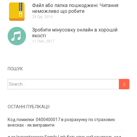
Файл або папка пошкоджені.
Читання
неможливо що робити
29 Гру, 2016
Зробити мінусовку онлайн в хорошій
якості
11 Лют, 2017
ПОШУК
Search for:
ОСТАННІ ПУБЛІКАЦІЇ
Код помилки: 0400400017 в розрахунку по страхових
внесках - як виправити
g.co/parentaccess Family Link батьківський контроль код