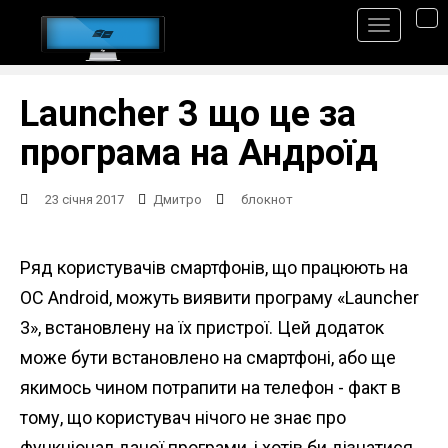
S
TO
k
i
p
Launcher 3 що це за
t
програма на Андроїд
o
m
23 січня 2017
Дмитро
блокнот
a
i
Ряд користувачів смартфонів, що працюють на
n
ОС Android, можуть виявити програму «Launcher
c
3», встановлену на їх пристрої. Цей додаток
o
може бути встановлено на смартфоні, або ще
n
якимось чином потрапити на телефон - факт в
t
тому, що користувач нічого не знає про
e
функціонал даної програми, і хотів би дізнатися