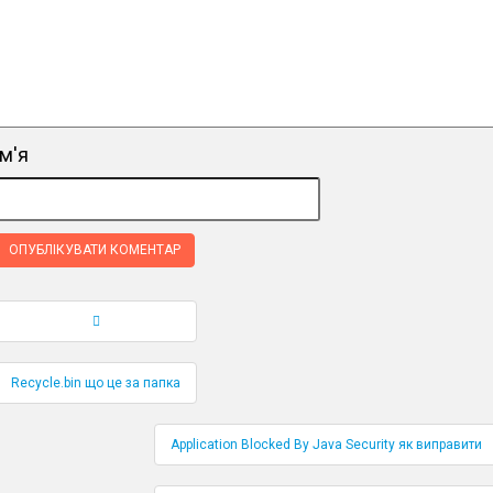
ім'я
Навігація по публікаціям
Recycle.bin що це за папка
Application Blocked By Java Security як виправити