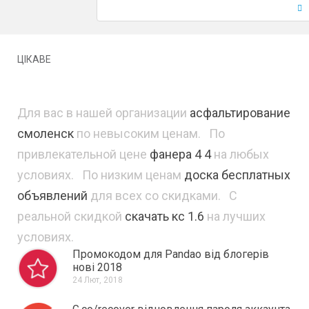
ЦІКАВЕ
Для вас в нашей организации
асфальтирование
смоленск
по невысоким ценам. По
привлекательной цене
фанера 4 4
на любых
условиях. По низким ценам
доска бесплатных
объявлений
для всех со скидками. С
реальной скидкой
скачать кс 1.6
на лучших
условиях.
Промокодом для Pandao від блогерів
нові 2018
24 Лют, 2018