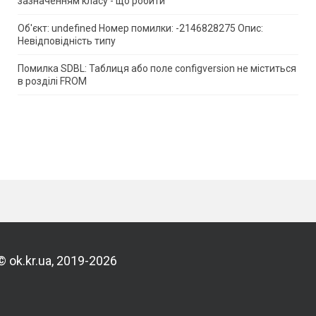
зазначенням класу - що робити
Об'єкт: undefined Номер помилки: -2146828275 Опис:
Невідповідність типу
Помилка SDBL: Таблиця або поле configversion не міститься
в розділі FROM
© ok.kr.ua, 2019-2026