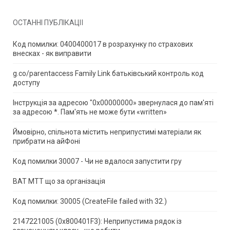
ОСТАННІ ПУБЛІКАЦІЇ
Код помилки: 0400400017 в розрахунку по страхових
внесках - як виправити
g.co/parentaccess Family Link батьківський контроль код
доступу
Інструкція за адресою "0x00000000» звернулася до пам'яті
за адресою *.
Пам'ять не може бути «written»
Ймовірно, спільнота містить неприпустимі матеріали як
прибрати на айФоні
Код помилки 30007 - Чи не вдалося запустити гру
ВАТ МТТ що за організація
Код помилки: 30005 (CreateFile failed with 32.)
2147221005 (0x800401F3): Неприпустима рядок із