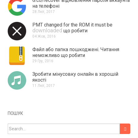
G.co/recover відновлення пароля аккаунта
на телефоні
28 Лют, 2017
PMT changed for the ROM it must be
downloaded
що робити
04 Жов, 2016
Файл або папка пошкоджені.
Читання
неможливо що робити
29 Гру, 2016
Зробити мінусовку онлайн в хорошій
якості
11 Лют, 2017
ПОШУК
Search for: