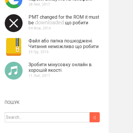
28 Лют, 2017
PMT changed for the ROM it must
downloaded
be
що робити
04 Жов, 2016
Файл або папка пошкоджені.
Читання неможливо що робити
29 Гру, 2016
Зробити мінусовку онлайн в
хорошій якості
11 Лют, 2017
ПОШУК
Search for: