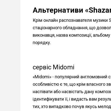
Альтернативи «Shaza
Крім онлайн распознавателя музики S
стаціонарного обладнання, що дозво
виконавця, назва композиції, альбому т
порядку.
сервіс Midomi
«Midomi» - популярний англомовний с
особливістю є те, що крім власного 
наспівати або насвістать дану композ
ідентифікувати її, і видасть вам рез
тих, хто випадково почув якусь мелодію