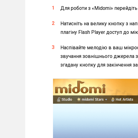
Для роботи з «Midomi» перейдіть
Натисніть на велику кнопку з нап
плагіну Flash Player доступ до м
Наспівайте мелодію в ваш мікро
звучання зовнішнього джерела зв
згадану кнопку для закінчення за