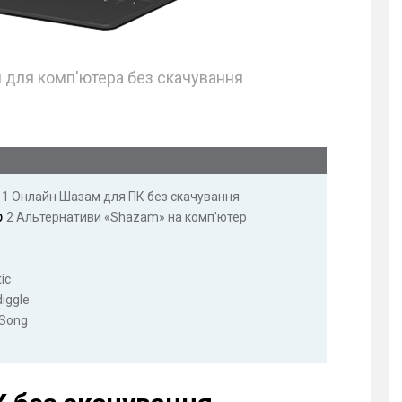
 для комп'ютера без скачування
я
1
Онлайн Шазам для ПК без скачування
р
2
Альтернативи «Shazam» на комп'ютер
ic
iggle
tSong