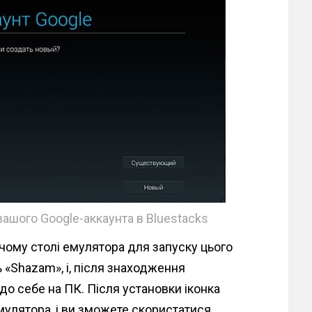
вашого Google-аккаунта в Bluestacks
очому столі емулятора для запуску цього
ь «Shazam», і, після знаходження
до себе на ПК. Після установки іконка
мулятора, і ви зможете скористатися