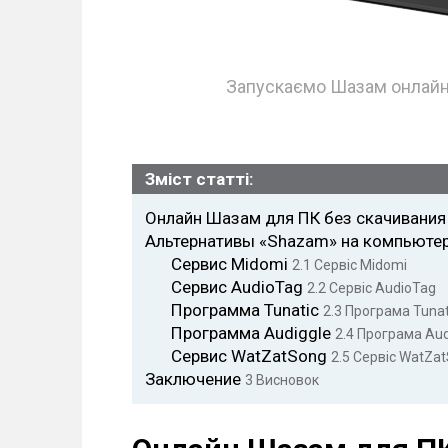
Запускаємо Шазам онлайн
Зміст статті:
Онлайн Шазам для ПК без скачивани
Альтернативы «Shazam» на компьюте
Сервис Midomi
2.1
Сервіс Midomi
Сервис AudioTag
2.2
Сервіс AudioTag
Программа Tunatic
2.3
Програма Tunat
Программа Audiggle
2.4
Програма Aud
Сервис WatZatSong
2.5
Сервіс WatZa
Заключение
3
Висновок