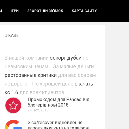
И
ІГРИ
ЗВОРОТНІЙ ЗВ'ЯЗОК
КАРТА САЙТУ
ЦІКАВЕ
В нашей компании
эскорт дубаи
по
невысоким ценам. За малые деньги
ресторанные критики
для вас совсем
недорого. По хорошей цене
скачать
кс 1.6
для всех клиентов.
Промокодом для Pandao від
блогерів нові 2018
24 Лют, 2018
G.co/recover відновлення
пароля аккаунта на телефоні