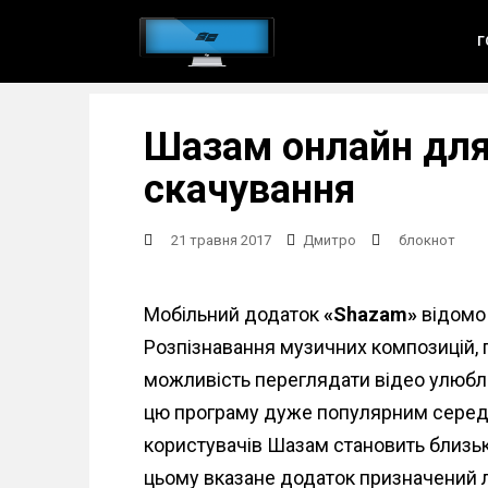
S
Г
k
i
p
Шазам онлайн для
t
o
скачування
m
a
21 травня 2017
Дмитро
блокнот
i
n
Мобільний додаток
«Shazam»
відомо
c
Розпізнавання музичних композицій, п
o
можливість переглядати відео улюблен
n
цю програму дуже популярним серед м
t
користувачів Шазам становить близько
e
цьому вказане додаток призначений 