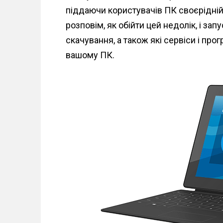
n
піддаючи користувачів ПК своєрідній ф
t
розповім, як обійти цей недолік, і з
скачування, а також які сервіси і пр
вашому ПК.