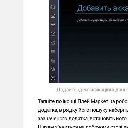
Додайте ідентифікаційні дані 
Тапніте по іконці Плей Маркет на роб
додатка, в рядку його пошуку наберіт
зазначеного додатка, встановіть його 
Шазам з'явиться на робочому столі е