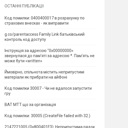
ОСТАННІ ПУБЛІКАЦІЇ
Код помилки: 0400400017 в розрахунку по
страхових внесках - як виправити
g.co/parentaccess Family Link батьківський
контроль код доступу
Інструкція за адресою "0x00000000»
звернулася до пам'яті за адресою *.
Пам'ять не
може бути «written»
Ймовірно, спільнота містить неприпустимі
матеріали як прибрати на айФоні
Код помилки 30007 - Чи не вдалося запустити
гру
ВАТ МТТ що за організація
Код помилки: 30005 (CreateFile failed with 32.)
2147221005 (0x800401F3): Неприпустима рядок