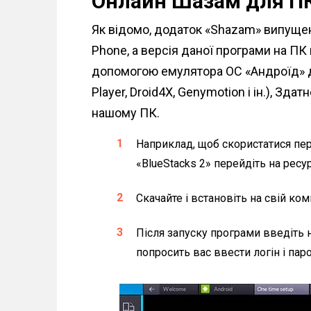
Онлайн Шазам для ПК
Як відомо, додаток «Shazam» випущено
Phone, а версія даної програми на ПК 
допомогою емулятора ОС «Андроїд» дл
Player, Droid4X, Genymotion і ін.), Зд
нашому ПК.
Наприклад, щоб скористатися пе
«BlueStacks 2» перейдіть на ресу
Скачайте і встановіть на свій ко
Після запуску програми введіть 
попросить вас ввести логін і пар