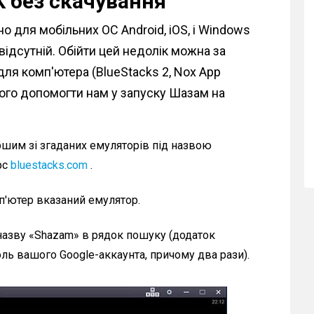
 без скачування
 для мобільних ОС Android, iOS, і Windows
відсутній. Обійти цей недолік можна за
я комп'ютера (BlueStacks 2, Nox App
атного допомогти нам у запуску Шазам на
ршим зі згаданих емуляторів під назвою
рс
bluestacks.com
.
мп'ютер вказаний емулятор.
назву «Shazam» в рядок пошуку (додаток
оль вашого Google-аккаунта, причому два рази).