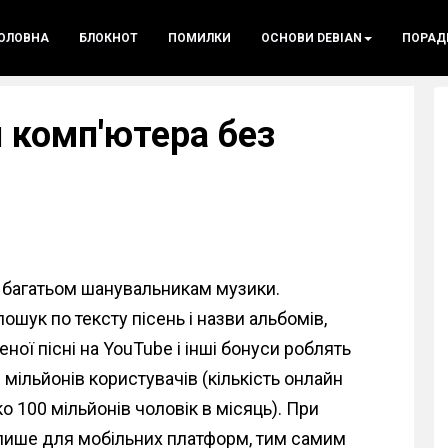
ОЛОВНА
БЛОКНОТ
ПОМИЛКИ
ОСНОВИ DEBIAN
ПОРАД
 комп'ютера без
 багатьом шанувальникам музики.
ошук по тексту пісень і назви альбомів,
ої пісні на YouTube і інші бонуси роблять
ільйонів користувачів (кількість онлайн
 100 мільйонів чоловік в місяць). При
лише для мобільних платформ, тим самим