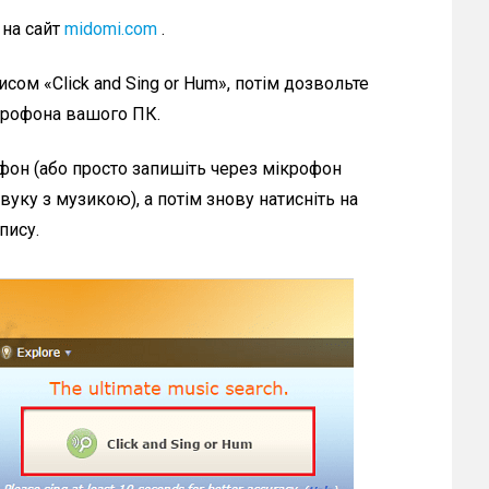
 на сайт
midomi.com
.
исом «Click and Sing or Hum», потім дозвольте
ікрофона вашого ПК.
фон (або просто запишіть через мікрофон
уку з музикою), а потім знову натисніть на
пису.