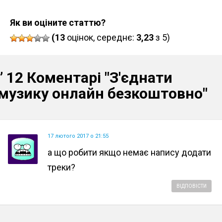
Як ви оціните статтю?
(13
оцінок, середнє:
3,23
з 5)
” 12 Коментарі
"З'єднати
музику онлайн безкоштовно"
17 лютого 2017 о 21:55
а що робити якщо немає напису додати
треки?
ВІДПОВІСТИ