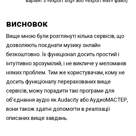
варіант з «export sng» або «export wav» файл).
висновок
Вище мною були розглянуті кілька сервісів, що
дозволяють поєднати музику онлайн
безкоштовно. Їх функціонал досить простий і
інтуїтивно зрозумілий, і не викличе у меломанів
ніяких проблем. Тим же користувачам, кому не
досить функціоналу перерахованих вище
сервісів, можу порадити такі програми для
об'єднання аудіо як Audacity або АудиоМАСТЕР,
вони також здатні допомогти в реалізації
описаних вище завдань.