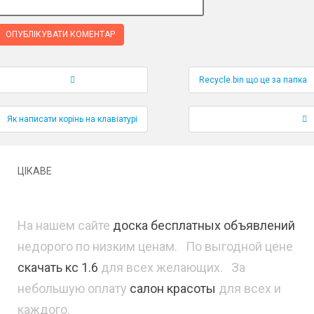
Recycle.bin що це за папка
Навігація по публікаціям
Як написати корінь на клавіатурі
ЦІКАВЕ
На нашем сайте
доска бесплатных объявлений
недорого по низким ценам. По выгодной цене
скачать кс 1.6
для всех желающих. За
небольшую оплату
салон красоты
для всех и
каждого.