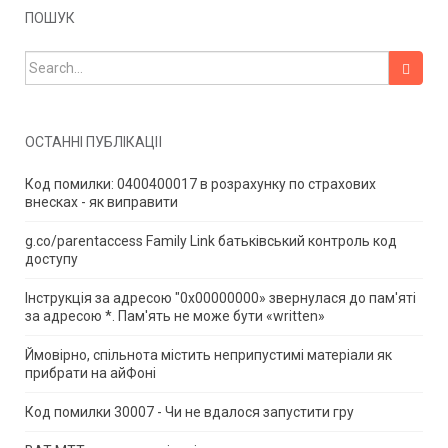
ПОШУК
Search for:
ОСТАННІ ПУБЛІКАЦІЇ
Код помилки: 0400400017 в розрахунку по страхових
внесках - як виправити
g.co/parentaccess Family Link батьківський контроль код
доступу
Інструкція за адресою "0x00000000» звернулася до пам'яті
за адресою *.
Пам'ять не може бути «written»
Ймовірно, спільнота містить неприпустимі матеріали як
прибрати на айФоні
Код помилки 30007 - Чи не вдалося запустити гру