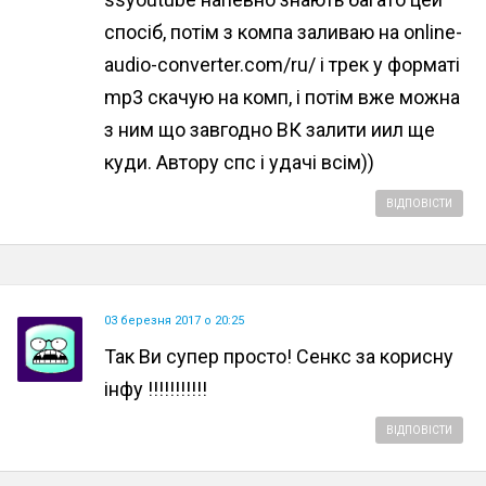
спосіб, потім з компа заливаю на online-
audio-converter.com/ru/ і трек у форматі
mp3 скачую на комп, і потім вже можна
з ним що завгодно ВК залити иил ще
куди. Автору спс і удачі всім))
ВІДПОВІСТИ
03 березня 2017 о 20:25
Так Ви супер просто! Сенкс за корисну
інфу !!!!!!!!!!!
ВІДПОВІСТИ