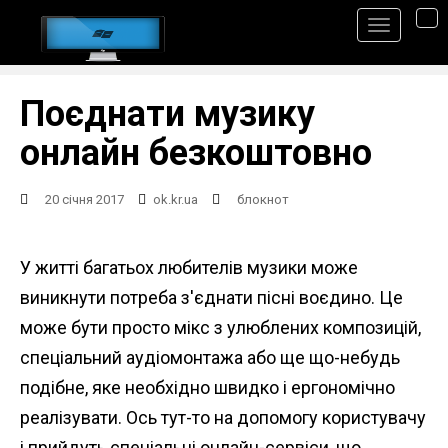
S
TO
k
i
p
Поєднати музику
t
онлайн безкоштовно
o
m
20 січня 2017
ok.kr.ua
блокнот
a
i
У житті багатьох любителів музики може
n
виникнути потреба з'єднати пісні воєдино. Це
c
може бути просто мікс з улюблених композицій,
o
спеціальний аудіомонтажа або ще що-небудь
n
подібне, яке необхідно швидко і ергономічно
t
реалізувати. Ось тут-то на допомогу користувачу
e
і прийдуть спеціальні онлайн-сервіси, що