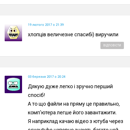
19 лютого 2017 о 21:39
хлопців величезне спасибі) виручили
ВІДПОВІСТИ
03 березня 2017 о 20:24
Дякую дуже легко і зручно перший
спосіб!
А то що файли на пряму це правильно,
комп'ютера легше його завантажити.
Я наприклад качаю відео з ютуба через
ssyoutube напевно знають багато цей