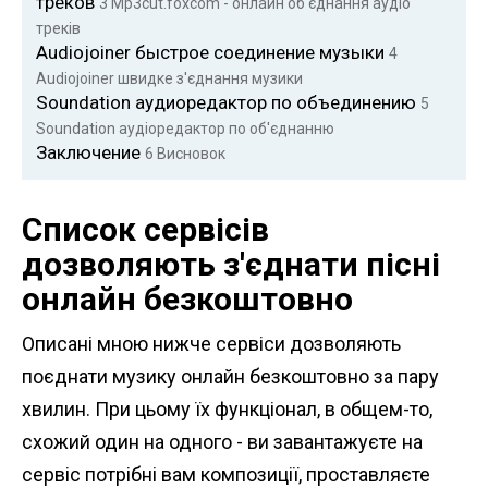
треков
3
Mp3cut.foxcom - онлайн об'єднання аудіо
треків
Audiojoiner быстрое соединение музыки
4
Audiojoiner швидке з'єднання музики
Soundation аудиоредактор по объединению
5
Soundation аудіоредактор по об'єднанню
Заключение
6
Висновок
Список сервісів
дозволяють з'єднати пісні
онлайн безкоштовно
Описані мною нижче сервіси дозволяють
поєднати музику онлайн безкоштовно за пару
хвилин. При цьому їх функціонал, в общем-то,
схожий один на одного - ви завантажуєте на
сервіс потрібні вам композиції, проставляєте