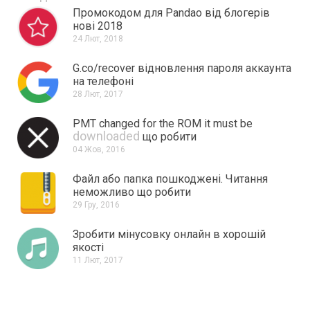
Промокодом для Pandao від блогерів
нові 2018
24 Лют, 2018
G.co/recover відновлення пароля аккаунта
на телефоні
28 Лют, 2017
PMT changed for the ROM it must be
downloaded
що робити
04 Жов, 2016
Файл або папка пошкоджені.
Читання
неможливо що робити
29 Гру, 2016
Зробити мінусовку онлайн в хорошій
якості
11 Лют, 2017