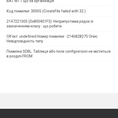
ВАТ МТТ що за організація
Код помилки: 30005 (CreateFile failed with 32.)
2147221005 (0x800401F3): Неприпустима рядок із
зазначенням класу - що робити
Об'єкт: undefined Номер помилки: -2146828275 Опис:
Невідповідність типу
Помилка SDBL: Таблиця або поле configversion не міститься
в розділі FROM