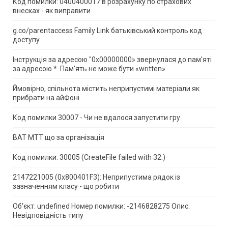
Код помилки: 0400400017 в розрахунку по страхових
внесках - як виправити
g.co/parentaccess Family Link батьківський контроль код
доступу
Інструкція за адресою "0x00000000» звернулася до пам'яті
за адресою *.
Пам'ять не може бути «written»
Ймовірно, спільнота містить неприпустимі матеріали як
прибрати на айФоні
Код помилки 30007 - Чи не вдалося запустити гру
ВАТ МТТ що за організація
Код помилки: 30005 (CreateFile failed with 32.)
2147221005 (0x800401F3): Неприпустима рядок із
зазначенням класу - що робити
Об'єкт: undefined Номер помилки: -2146828275 Опис:
Невідповідність типу