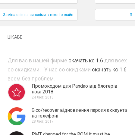
Навігація по публікаціям
Заміна слів на синоніми в тексті онлайн
ЦІКАВЕ
Для вас в нашей фирме
скачать кс 1.6
для всех
со скидками. У нас со скидками
скачать кс 1.6
всем без проблем.
Промокодом для Pandao від блогерів
нові 2018
24 Лют, 2018
G.co/recover відновлення пароля аккаунта
на телефоні
28 Лют, 2017
PMT changed for the ROM it must be