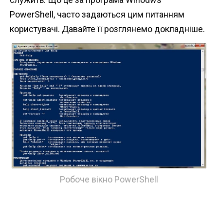
n
PowerShell, часто задаються цим питанням
t
користувачі. Давайте її розглянемо докладніше.
Робоче вікно PowerShell