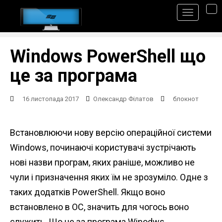
S
TO
k
i
p
Windows PowerShell що
t
це за програма
o
m
16 листопада 2017
Олександр Філатов
блокнот
a
i
Встановлюючи нову версію операційної системи
n
Windows, починаючі користувачі зустрічають
c
нові назви програм, яких раніше, можливо не
o
чули і призначення яких їм не зрозуміло. Одне з
n
таких додатків PowerShell. Якщо воно
t
встановлено в ОС, значить для чогось воно
e
служить. Що це за програма Winodws