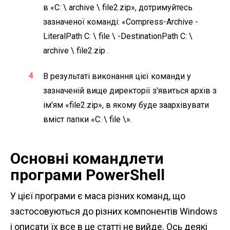
в «C: \ archive \ file2.zip», дотримуйтесь
зазначеної команді: «Compress-Archive -
LiteralPath C: \ file \ -DestinationPath C: \
archive \ file2.zip .
В результаті виконання цієї команди у
зазначеній вище директорії з'явиться архів з
ім'ям «file2.zip», в якому буде заархівувати
вміст папки «C: \ file \».
Основні командлети
програми PowerShell
У цієї програми є маса різних команд, що
застосовуються до різних компонентів Windows
і описати їх все в це статті не вийде. Ось деякі