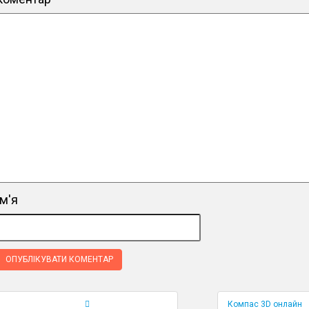
ім'я
Компас 3D онлайн