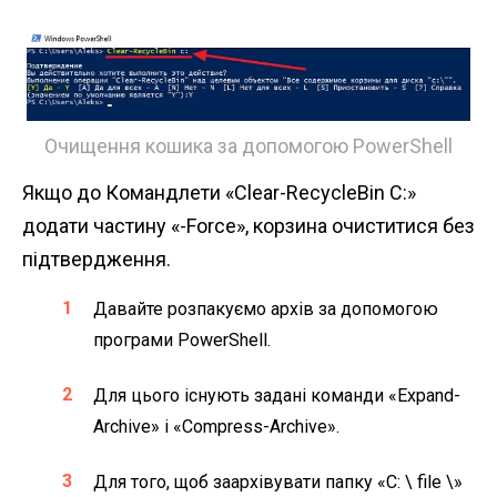
Очищення кошика за допомогою PowerShell
Якщо до Командлети «Clear-RecycleBin C:»
додати частину «-Force», корзина очиститися без
підтвердження.
Давайте розпакуємо архів за допомогою
програми PowerShell.
Для цього існують задані команди «Expand-
Archive» і «Compress-Archive».
Для того, щоб заархівувати папку «C: \ file \»