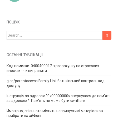
ПОШУК
Search for:
ОСТАННІ ПУБЛІКАЦІЇ
Код помилки: 0400400017 в розрахунку по страхових
внесках - як виправити
g.co/parentaccess Family Link батьківський контроль код
доступу
Інструкція за адресою "0x00000000» звернулася до пам'яті
за адресою *.
Пам'ять не може бути «written»
Ймовірно, спільнота містить неприпустимі матеріали як
прибрати на айФоні