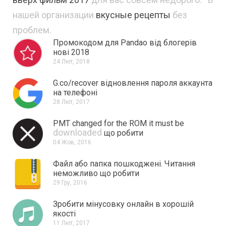
n
нашей организации
вкусные рецепты
без
t
проблем.
Промокодом для Pandao від блогерів
нові 2018
24 Лют, 2018
G.co/recover відновлення пароля аккаунта
на телефоні
28 Лют, 2017
PMT changed for the ROM it must be
downloaded
що робити
04 Жов, 2016
Файл або папка пошкоджені.
Читання
неможливо що робити
29 Гру, 2016
Зробити мінусовку онлайн в хорошій
якості
11 Лют, 2017