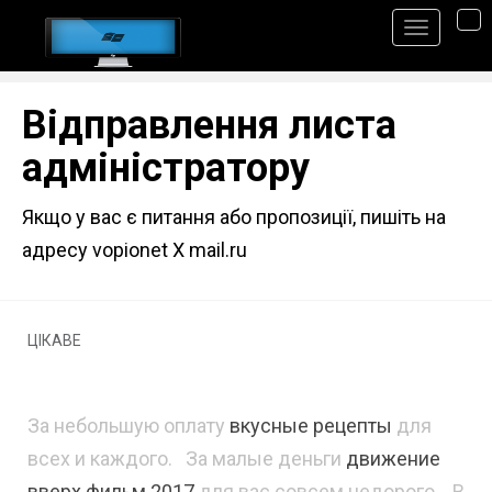
S
TO
k
i
p
Відправлення листа
t
адміністратору
o
m
Якщо у вас є питання або пропозиції, пишіть на
a
адресу
vopionet X mail.ru
i
n
ЦІКАВЕ
c
o
n
За небольшую оплату
вкусные рецепты
для
t
всех и каждого. За малые деньги
движение
e
вверх фильм 2017
для вас совсем недорого. В