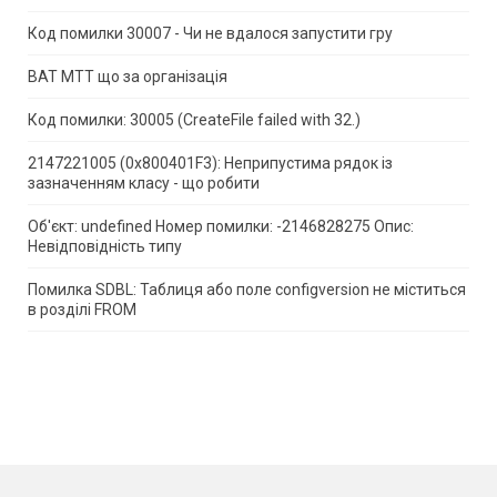
Код помилки 30007 - Чи не вдалося запустити гру
ВАТ МТТ що за організація
Код помилки: 30005 (CreateFile failed with 32.)
2147221005 (0x800401F3): Неприпустима рядок із
зазначенням класу - що робити
Об'єкт: undefined Номер помилки: -2146828275 Опис:
Невідповідність типу
Помилка SDBL: Таблиця або поле configversion не міститься
в розділі FROM