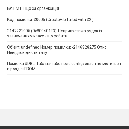
ВАТ МТТ що за організація
Код помилки: 30005 (CreateFile failed with 32.)
2147221005 (0x800401F3): Неприпустима рядок із
зазначенням класу - що робити
Об'єкт: undefined Номер помилки: -2146828275 Опис:
Невідповідність типу
Помилка SDBL: Таблиця або поле configversion не міститься
в розділі FROM