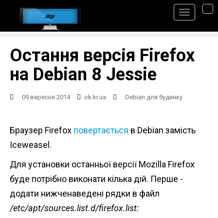
S
TO
k
i
p
Остання версія Firefox
t
на Debian 8 Jessie
o
m
09 вересня 2014
ok.kr.ua
Debian для будинку
a
i
Браузер Firefox
повертається
в Debian замість
n
Iceweasel.
c
Для установки останньої версії Mozilla Firefox
o
буде потрібно виконати кілька дій. Перше -
n
додати нижченаведені рядки в файл
t
/etc/apt/sources.list.d/firefox.list:
e