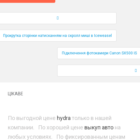
Навігація по публікаціям
Прокрутка сторінки натисканням на скролл миші в Iceweasel
Підключення фотокамери Canon SX500 IS
ЦІКАВЕ
По выгодной цене
hydra
только в нашей
компании. По хорошей цене
выкуп авто
на
любых условиях. По фиксированным ценам