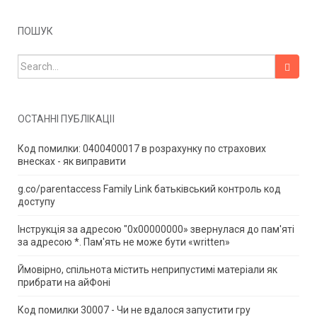
ПОШУК
Search for:
ОСТАННІ ПУБЛІКАЦІЇ
Код помилки: 0400400017 в розрахунку по страхових
внесках - як виправити
g.co/parentaccess Family Link батьківський контроль код
доступу
Інструкція за адресою "0x00000000» звернулася до пам'яті
за адресою *.
Пам'ять не може бути «written»
Ймовірно, спільнота містить неприпустимі матеріали як
прибрати на айФоні
Код помилки 30007 - Чи не вдалося запустити гру