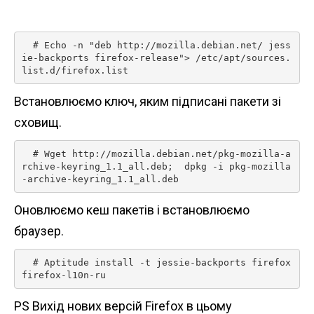
n
t
  # Echo -n "deb http://mozilla.debian.net/ jess
ie-backports firefox-release"> /etc/apt/sources.
list.d/firefox.list 
Встановлюємо ключ, яким підписані пакети зі
сховищ.
  # Wget http://mozilla.debian.net/pkg-mozilla-a
rchive-keyring_1.1_all.deb;  dpkg -i pkg-mozilla
-archive-keyring_1.1_all.deb 
Оновлюємо кеш пакетів і встановлюємо
браузер.
  # Aptitude install -t jessie-backports firefox 
firefox-l10n-ru 
PS Вихід нових версій Firefox в цьому