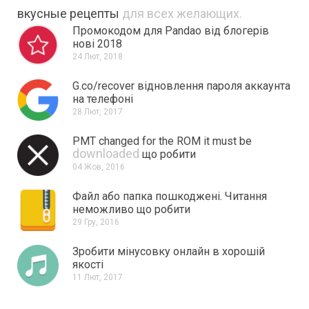
вкусные рецепты
для всех желающих.
Промокодом для Pandao від блогерів
нові 2018
24 Лют, 2018
G.co/recover відновлення пароля аккаунта
на телефоні
28 Лют, 2017
PMT changed for the ROM it must be
downloaded
що робити
04 Жов, 2016
Файл або папка пошкоджені.
Читання
неможливо що робити
29 Гру, 2016
Зробити мінусовку онлайн в хорошій
якості
11 Лют, 2017