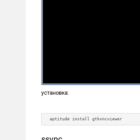
установка:
  aptitude install gtkvncviewer 
ssvnc