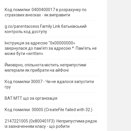
Код помилки: 0400400017 в розрахунку по
страхових внесках - як виправити
g.co/parentaccess Family Link батьківський
контроль код доступу
Інструкція за адресою "0x00000000»
звернулася до пам'яті за адресою *.
Пам'ять не
може бути «written»
Ймовірно, спільнота містить неприпустимі
матеріали як прибрати на айФоні
Код помилки 30007 - Чи не вдалося запустити
гру
ВАТ МТТ що за організація
Код помилки: 30005 (CreateFile failed with 32.)
2147221005 (0x800401F3): Неприпустима рядок
із зазначенням класу - що робити