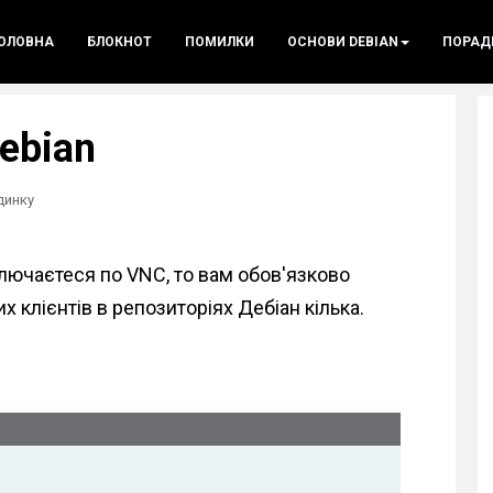
ОЛОВНА
БЛОКНОТ
ПОМИЛКИ
ОСНОВИ DEBIAN
ПОРАД
ebian
динку
ключаєтеся по VNC, то вам обов'язково
х клієнтів в репозиторіях Дебіан кілька.