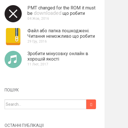
PMT changed for the ROM it must
downloaded
be
що робити
04 Жов, 2016
Файл або папка пошкоджені.
Читання неможливо що робити
29 Гру, 2016
Зробити мінусовку онлайн в
хорошій якості
11 Лют, 2017
ПОШУК
Search for:
ОСТАННІ ПУБЛІКАЦІЇ