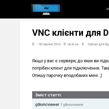
S
Г
k
i
p
VNC клієнти для D
t
o
18 серпня 2014
ok.kr.ua
Debian для бу
m
a
Якщо у вас є сервери, до яких ви під
i
потрібен клієнт для підключення. Таки
n
Опишу парочку вподобаних мені. ;)
c
o
n
Зміст статті:
t
gtkvncviewer
1
gtkvncviewer
e