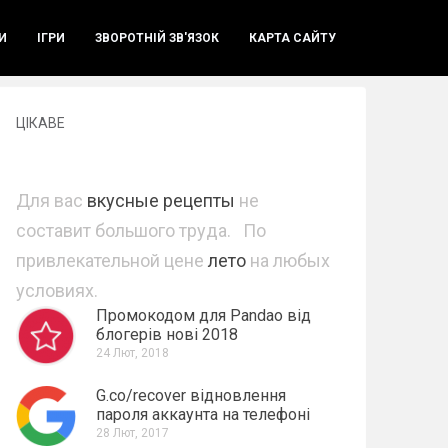
И
ІГРИ
ЗВОРОТНІЙ ЗВ'ЯЗОК
КАРТА САЙТУ
ЦІКАВЕ
Для вас
вкусные рецепты
не
составит большого труда. По
привлекательной цене
лето
на любых
условиях.
Промокодом для Pandao від
блогерів нові 2018
24 Лют, 2018
G.co/recover відновлення
пароля аккаунта на телефоні
28 Лют, 2017