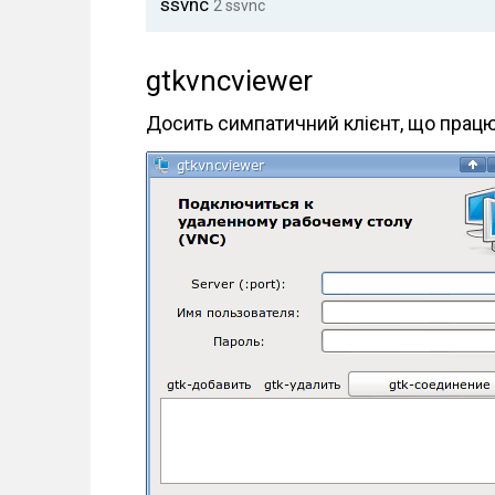
ssvnc
2
ssvnc
n
t
gtkvncviewer
Досить симпатичний клієнт, що працює