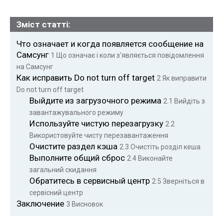
Зміст статті:
Что означает и когда появляется сообщение на
Самсунг
1
Що означає і коли з'являється повідомлення
на Самсунг
Как исправить Do not turn off target
2
Як виправити
Do not turn off target
Выйдите из загрузочного режима
2.1
Вийдіть з
завантажувального режиму
Используйте чистую перезагрузку
2.2
Використовуйте чисту перезавантаження
Очистите раздел кэша
2.3
Очистіть розділ кеша
Выполните общий сброс
2.4
Виконайте
загальний скидання
Обратитесь в сервисный центр
2.5
Зверніться в
сервісний центр
Заключение
3
Висновок