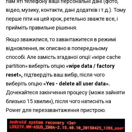
пам'яті телефону ваші персональні дані (фото,
відео, музику, контакти, дані додатків і т.д.). Тому
перше піти на цей крок, ретельно зважте все, і
прийміть правильне рішення.
Якщо зважилися, то завантажитеся в режимі
відновлення, як описано в попередньому
способі. Але замість згаданої опції «wipe cache
partition» виберіть опцію
«wipe data / factory
reset»,
підтвердіть ваш вибір, після чого
виберіть опцію
«Yes - delete all user data».
Дочекайтеся закінчення процесу (може зайняти
близько 15 хвилин), після чого натисніть на
Power для перезавантаження пристрою.