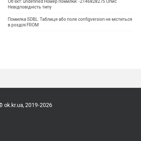
Об'єкт: undefined Номер помилки: -2146828275 Опис:
Невідповідність типу
Помилка SDBL: Таблиця або поле configversion не міститься
в розділі FROM
© ok.kr.ua, 2019-2026