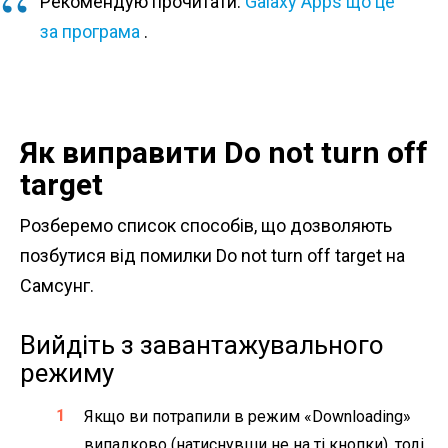
Рекомендую прочитати:
Galaxy Apps що це
за програма
.
Як виправити Do not turn off
target
Розберемо список способів, що дозволяють
позбутися від помилки Do not turn off target на
Самсунг.
Вийдіть з завантажувального
режиму
Якщо ви потрапили в режим «Downloading»
випадково (натиснувши не на ті кнопки), тоді