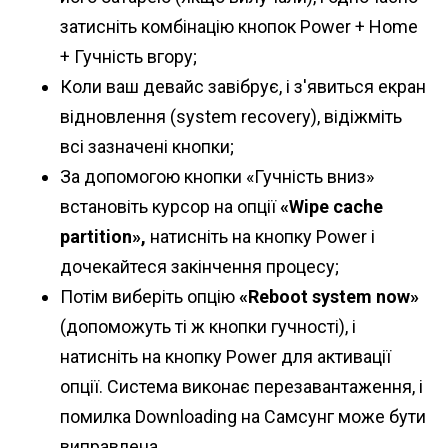
затисніть комбінацію кнопок Power + Home
+ Гучність вгору;
Коли ваш девайс завібрує, і з'явиться екран
відновлення (system recovery), відіжміть
всі зазначені кнопки;
За допомогою кнопки «Гучність вниз»
встановіть курсор на опції
«Wipe cache
partition»,
натисніть на кнопку Power і
дочекайтеся закінчення процесу;
Потім виберіть опцію
«Reboot system now»
(допоможуть ті ж кнопки гучності), і
натисніть на кнопку Power для активації
опції. Система виконає перезавантаження, і
помилка Downloading на Самсунг може бути
виправлена.