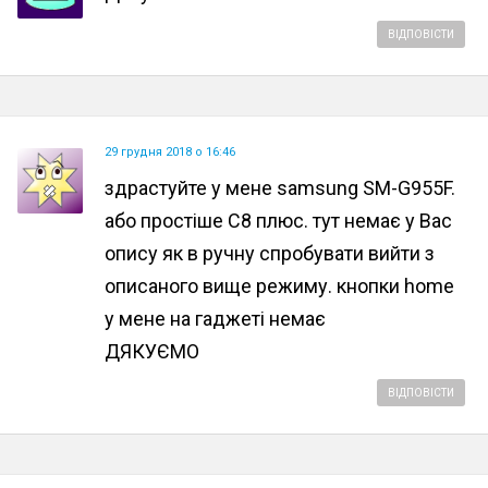
ВІДПОВІСТИ
29 грудня 2018 о 16:46
здрастуйте у мене samsung SM-G955F.
або простіше С8 плюс. тут немає у Вас
опису як в ручну спробувати вийти з
описаного вище режиму. кнопки home
у мене на гаджеті немає
ДЯКУЄМО
ВІДПОВІСТИ