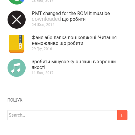
28 Лют, 2017
PMT changed for the ROM it must be
downloaded
що робити
04 Жов, 2016
Файл або папка пошкоджені.
Читання
неможливо що робити
29 Гру, 2016
Зробити мінусовку онлайн в хорошій
якості
11 Лют, 2017
ПОШУК
Search for: