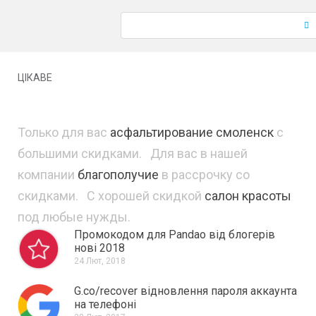
ЦІКАВЕ
Только для вас
асфальтирование смоленск
с
большими скидками. Для вас в нашей
компании
благополучие
в рассрочку со
скидками. С хорошей скидкой
салон красоты
под любые нужды.
Промокодом для Pandao від блогерів
нові 2018
24 Лют, 2018
G.co/recover відновлення пароля аккаунта
на телефоні