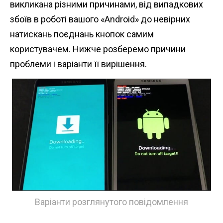
викликана різними причинами, від випадкових
n
збоїв в роботі вашого «Android» до невірних
t
натискань поєднань кнопок самим
користувачем. Нижче розберемо причини
проблеми і варіанти її вирішення.
Варіанти розглянутого повідомлення