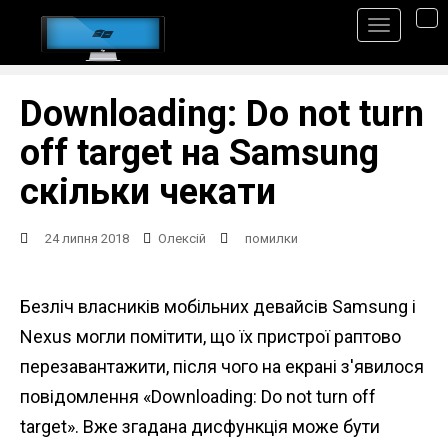
S
TO
k
i
p
Downloading: Do not turn
t
off target на Samsung
o
скільки чекати
m
a
24 липня 2018
Олексій
помилки
i
n
Безліч власників мобільних девайсів Samsung і
c
Nexus могли помітити, що їх пристрої раптово
o
перезавантажити, після чого на екрані з'явилося
n
повідомлення «Downloading: Do not turn off
t
target». Вже згадана дисфункція може бути
e