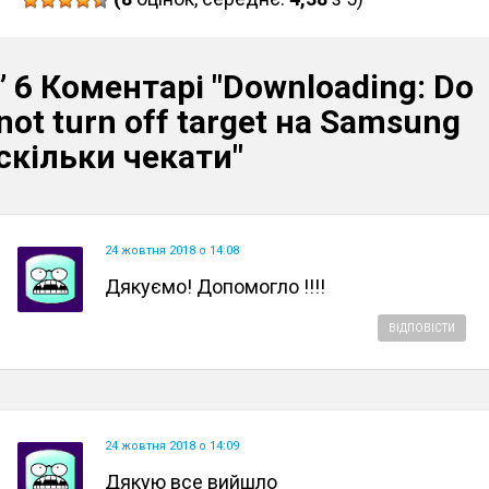
” 6 Коментарі
"Downloading: Do
not turn off target на Samsung
скільки чекати"
24 жовтня 2018 о 14:08
Дякуємо! Допомогло !!!!
ВІДПОВІСТИ
24 жовтня 2018 о 14:09
Дякую все вийшло