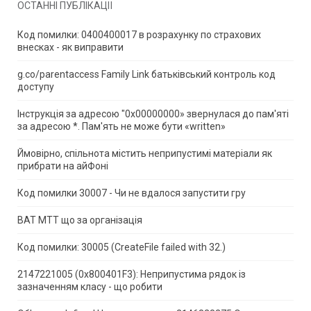
ОСТАННІ ПУБЛІКАЦІЇ
Код помилки: 0400400017 в розрахунку по страхових
внесках - як виправити
g.co/parentaccess Family Link батьківський контроль код
доступу
Інструкція за адресою "0x00000000» звернулася до пам'яті
за адресою *.
Пам'ять не може бути «written»
Ймовірно, спільнота містить неприпустимі матеріали як
прибрати на айФоні
Код помилки 30007 - Чи не вдалося запустити гру
ВАТ МТТ що за організація
Код помилки: 30005 (CreateFile failed with 32.)
2147221005 (0x800401F3): Неприпустима рядок із
зазначенням класу - що робити