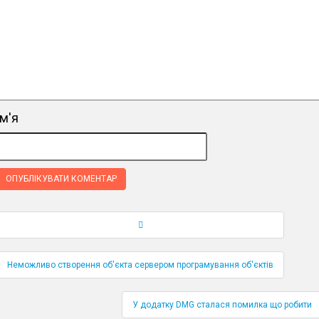
ім'я
Навігація по публікаціям
Неможливо створення об'єкта сервером програмування об'єктів
У додатку DMG сталася помилка що робити