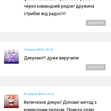
через командний рядок! дружина
стрибає від радості!
ВІДПОВІСТИ
13 квітня 2018 о 01:14
Дякуємо!!! дуже виручили
ВІДПОВІСТИ
06 травня 2018 о 16:10
Величезне дякую! Допоміг метод з
командним рядком. Правда деякі