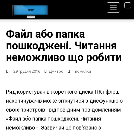
S
TO
k
i
p
Файл або папка
t
пошкоджені. Читання
o
неможливо що робити
m
a
29 грудня 2016
Дмитро
помилки
i
n
Ряд користувачів жорсткого диска ПК і флеш-
c
накопичувачів може зіткнутися з дисфункцією
o
своїх пристроїв і відповідним повідомленням
n
«Файл або папка пошкоджені. Читання
t
неможливо ». Зазвичай це пов'язано з
e