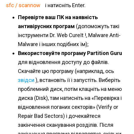
sfc / scannow
і натисніть Enter.
Перевірте ваш ПК на наявність
антивірусних програм
(допоможуть такі
інструменти Dr. Web CureIt !, Malware Anti-
Malware і інших подібних їм);
Використовуйте програму Partition Guru
для відновлення доступу до файлів.
Скачайте цю програму (наприклад, ось
звідси
), встановіть її і запустіть. Виберіть
проблемний диск, потім клацніть на меню
диска (Disk), там натисніть на «Перевірка і
відновлення поганих секторів» (Verify or
Repair Bad Sectors) і дочекайтеся
закінчення сканування розділів. Після
закінчення програма відрапортує, скільки