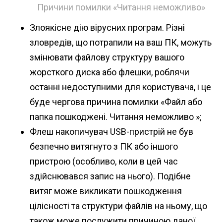
Причини помилки «Читання неможливо»
Злоякісне дію вірусних програм. Різні
зловредів, що потрапили на ваш ПК, можуть
змінювати файлову структуру вашого
жорсткого диска або флешки, роблячи
останні недоступними для користувача, і це
буде чергова причина помилки «Файл або
папка пошкоджені. Читання неможливо »;
Флеш накопичувач USB-пристрій не був
безпечно витягнуто з ПК або іншого
пристрою (особливо, коли в цей час
здійснювався запис на нього). Подібне
витяг може викликати пошкодження
цілісності та структури файлів на ньому, що
також може послужити причиною даної