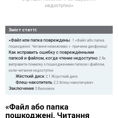
недоступно»
Зміст статті:
«Файл или папка повреждены.
1
«Файл або папка
пошкоджені.
Читання неможливо »- причини дисфункції
Как исправить ошибку с повреждёнными
папкой и файлом, когда чтение недоступно
2
Як
виправити помилку з пошкодженими папкою і файлом,
коли читання недоступно
Жёсткий диск
2.1
Жорсткий диск
Флеш-накопитель
2.2
Флеш-накопичувач
Заключение
3
Висновок
«Файл або папка
пошкоджені.
Читання