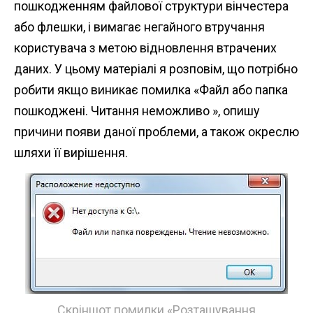
пошкодженням файлової структури вінчестера
n
або флешки, і вимагає негайного втручання
t
користувача з метою відновлення втрачених
даних. У цьому матеріалі я розповім, що потрібно
робити якщо виникає помилка «Файл або папка
пошкоджені. Читання неможливо », опишу
причини появи даної проблеми, а також окреслю
шляхи її вирішення.
Скріншот помилки «Розташування