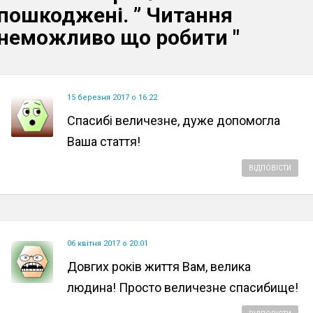
пошкоджені.
”
Читання
неможливо що робити
"
15 березня 2017 о 16:22
Спасибі величезне, дуже допомогла
Ваша стаття!
ВІДПОВІСТИ
06 квітня 2017 о 20:01
Довгих років життя Вам, велика
людина! Просто величезне спасибище!