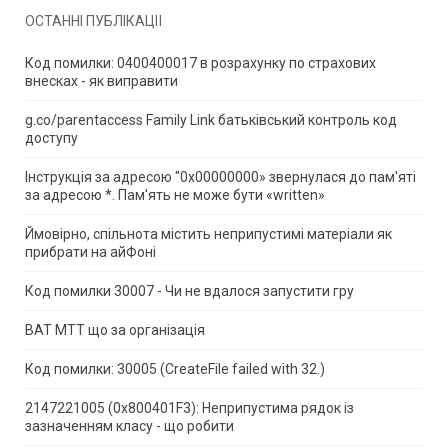
ОСТАННІ ПУБЛІКАЦІЇ
Код помилки: 0400400017 в розрахунку по страхових
внесках - як виправити
g.co/parentaccess Family Link батьківський контроль код
доступу
Інструкція за адресою "0x00000000» звернулася до пам'яті
за адресою *.
Пам'ять не може бути «written»
Ймовірно, спільнота містить неприпустимі матеріали як
прибрати на айФоні
Код помилки 30007 - Чи не вдалося запустити гру
ВАТ МТТ що за організація
Код помилки: 30005 (CreateFile failed with 32.)
2147221005 (0x800401F3): Неприпустима рядок із
зазначенням класу - що робити