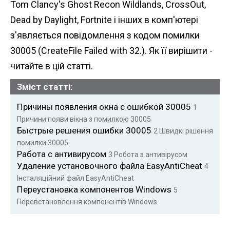
Tom Clancy's Ghost Recon Wildlands, CrossOut,
n
Dead by Daylight, Fortnite і інших в комп'ютері
t
з'являється повідомлення з кодом помилки
30005 (CreateFile Failed with 32.). Як її вирішити -
читайте в цій статті.
Зміст статті:
Причины появления окна с ошибкой 30005
1
Причини появи вікна з помилкою 30005
Быстрые решения ошибки 30005
2
Швидкі рішення
помилки 30005
Работа с антивирусом
3
Робота з антивірусом
Удаление установочного файла EasyAntiCheat
4
Інсталяційний файл EasyAntiCheat
Переустановка компонентов Windows
5
Перевстановлення компонентів Windows