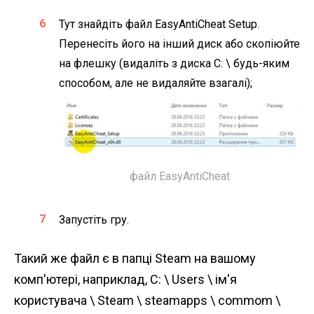
Тут знайдіть файл EasyAntiCheat Setup.
Перенесіть його на інший диск або скопіюйте
на флешку (видаліть з диска C: \ будь-яким
способом, але не видаляйте взагалі);
файл EasyAntiCheat
Запустіть гру.
Такий же файл є в папці Steam на вашому
комп'ютері, наприклад, C: \ Users \ ім'я
користувача \ Steam \ steamapps \ commom \