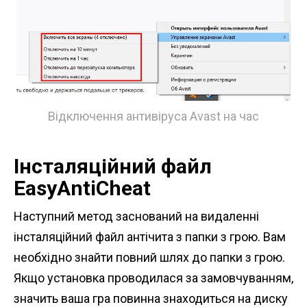
Відключення антивіруса Avast на час
Інсталяційний файл
EasyAntiCheat
Наступний метод заснований на видаленні
інсталяційний файл антічита з папки з грою. Вам
необхідно знайти повний шлях до папки з грою.
Якщо установка проводилася за замовчуванням,
значить ваша гра повинна знаходиться на диску