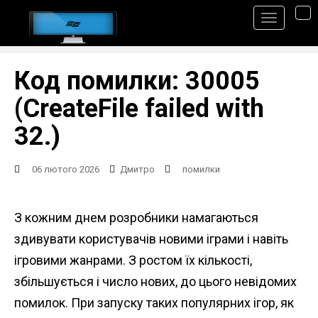
S
TO
k
i
p
Код помилки: 30005
t
(CreateFile failed with
o
32.)
m
a
06 лютого 2026
Дмитро
помилки
i
n
З кожним днем ​​розробники намагаються
c
здивувати користувачів новими іграми і навіть
o
ігровими жанрами. З ростом їх кількості,
n
збільшується і число нових, до цього невідомих
t
помилок. При запуску таких популярних ігор, як
e