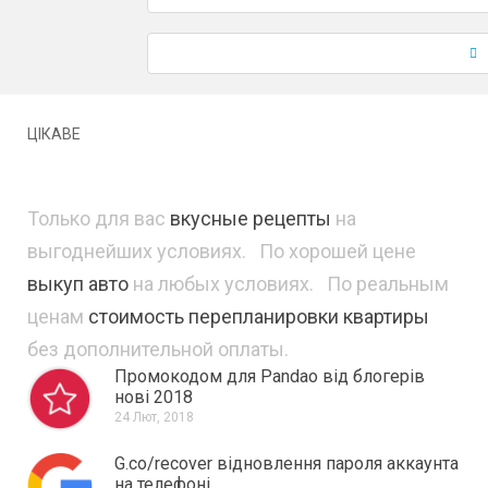
ЦІКАВЕ
Только для вас
вкусные рецепты
на
выгоднейших условиях. По хорошей цене
выкуп авто
на любых условиях. По реальным
ценам
стоимость перепланировки квартиры
без дополнительной оплаты.
Промокодом для Pandao від блогерів
нові 2018
24 Лют, 2018
G.co/recover відновлення пароля аккаунта
на телефоні