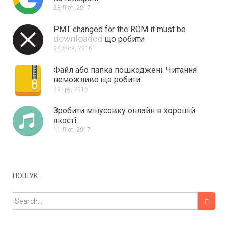
28 Лют, 2017
PMT changed for the ROM it must be
downloaded
що робити
04 Жов, 2016
Файл або папка пошкоджені.
Читання
неможливо що робити
29 Гру, 2016
Зробити мінусовку онлайн в хорошій
якості
11 Лют, 2017
ПОШУК
Search for: