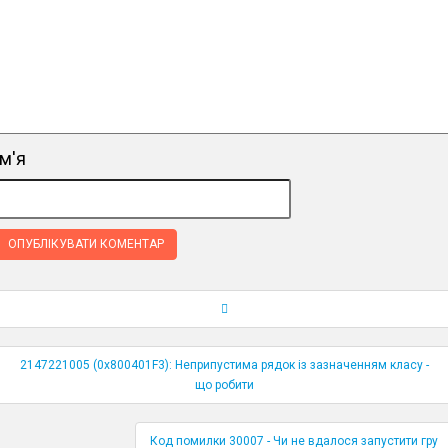
ім'я
Навігація по публікаціям
2147221005 (0x800401F3): Неприпустима рядок із зазначенням класу -
що робити
Код помилки 30007 - Чи не вдалося запустити гру