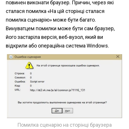
повинен виконати браузер. Причин, через які
n
сталася помилка «На цій сторінці сталася
t
помилка сценарію» може бути багато.
Винуватцем помилки може бути сам браузер,
його застаріла версія, веб-вузол, який ви
відкрили або операційна система Windows.
Помилка сценарію на сторінці браузера