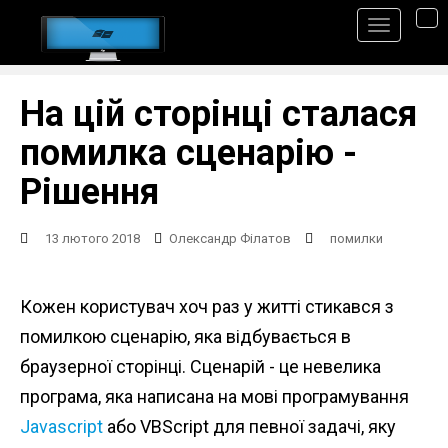
S
TO
k
i
p
На цій сторінці сталася
t
помилка сценарію -
o
Рішення
m
a
13 лютого 2018
Олександр Філатов
помилки
i
n
Кожен користувач хоч раз у житті стикався з
c
помилкою сценарію, яка відбувається в
o
браузерної сторінці. Сценарій - це невелика
n
програма, яка написана на мові програмування
t
Javascript
або VBScript для певної задачі, яку
e