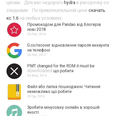
ценам. Для вас недорого
hydra
в рассрочку со
скидками. По привлекательной цене
скачать
кс 1.6
на любых условиях.
Промокодом для Pandao від блогерів
нові 2018
24 Лют, 2018
G.co/recover відновлення пароля аккаунта
на телефоні
28 Лют, 2017
PMT changed for the ROM it must be
downloaded
що робити
04 Жов, 2016
Файл або папка пошкоджені.
Читання
неможливо що робити
29 Гру, 2016
Зробити мінусовку онлайн в хорошій
якості