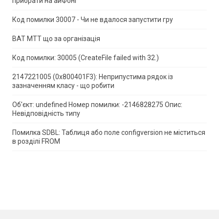
прибрати на айФоні
Код помилки 30007 - Чи не вдалося запустити гру
ВАТ МТТ що за організація
Код помилки: 30005 (CreateFile failed with 32.)
2147221005 (0x800401F3): Неприпустима рядок із
зазначенням класу - що робити
Об'єкт: undefined Номер помилки: -2146828275 Опис:
Невідповідність типу
Помилка SDBL: Таблиця або поле configversion не міститься
в розділі FROM