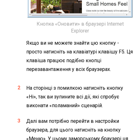
Кнопка «Оновити» в браузері Internet
Explorer
Якщо ви не можете знайти цю кнопку -
просто натисніть на клавіатурі клавішу F5. Ця
клавіша працює подібно кнопці
перезавантаження у всіх браузерах.
На сторінці з помилкою натисніть кнопку
«Ні», так ви зупините всі дії, які спробує
виконати «поламаний» сценарій.
Далі вам потрібно перейти в настройки
браузера, для цього натисніть на кнопку
«Меню». У цьому заморському браузері ця