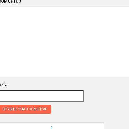
коментар
ім'я