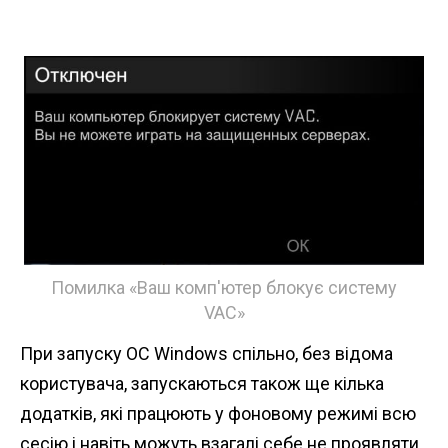
Помилка «Ваш комп'ютер блокує систему
VAC»
При запуску ОС Windows спільно, без відома
користувача, запускаються також ще кілька
додатків, які працюють у фоновому режимі всю
сесію і навіть можуть взагалі себе не проявляти.