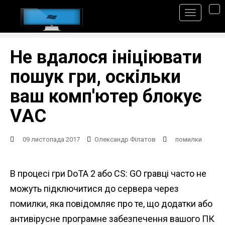
S
TO
k
i
p
Не вдалося ініціювати
t
пошук гри, оскільки
o
ваш комп'ютер блокує
m
VAC
a
i
09 листопада 2017
Олександр Філатов
помилки
n
c
o
В процесі гри DoTA 2 або CS: GO гравці часто не
n
можуть підключитися до сервера через
t
помилки, яка повідомляє про те, що додатки або
e
антивірусне програмне забезпечення вашого ПК