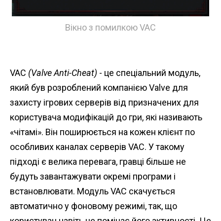
Вікно з помилкою VAC
VAC
(Valve Anti-Cheat)
- це спеціальний модуль,
який був розроблений компанією Valve для
захисту ігрових серверів від призначених для
користувача модифікацій до гри, які називають
«чітамі». Він поширюється на кожен клієнт по
особливих каналах серверів VAC. У такому
підході є велика перевага, гравці більше не
будуть завантажувати окремі програми і
встановлювати. Модуль VAC скачується
автоматично у фоновому режимі, так, що
користувач навіть не помічає його активності. Це