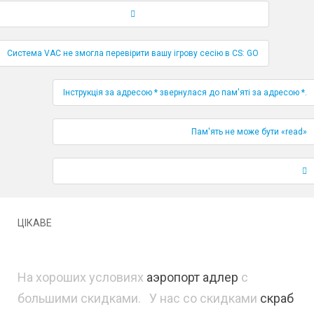
Навігація по публікаціям
Система VAC не змогла перевірити вашу ігрову сесію в CS: GO
Інструкція за адресою * звернулася до пам'яті за адресою *.
Пам'ять не може бути «read»
ЦІКАВЕ
На хороших условиях
аэропорт адлер
с
большими скидками. У нас со скидками
скраб