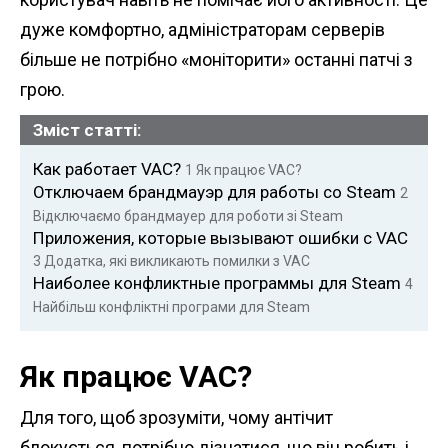
дуже комфортно, адміністраторам серверів
більше не потрібно «моніторити» останні патчі з
грою.
Зміст статті:
Как работает VAC?
1
Як працює VAC?
Отключаем брандмауэр для работы со Steam
2
Відключаємо брандмауер для роботи зі Steam
Приложения, которые вызывают ошибки с VAC
3
Додатка, які викликають помилки з VAC
Наиболее конфликтные программы для Steam
4
Найбільш конфліктні програми для Steam
Як працює VAC?
Для того, щоб зрозуміти, чому антічит
блокується, потрібно дізнатися, що він робить і