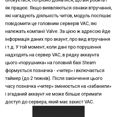
як працює. Якщо виявляються ознаки втручання,
які нагадують діяльність читов, модуль поспішає
повідомити це головним серверів VAC, які
належать компанії Valve. За цією ж адресою йде
інформація даних про акаунт, про вид втручання
і т.д. У той момент, коли дані про порушення
надходять на сервер VAC, в рядку аккаунта
цього «порушника» на головній базі Steam
формується позначка - «читер» і включається
таймер (до 2 тижнів). Після закінчення цього
часу позначка «читер» змінюється на «забанили»
і згаданий аккаунт не може більше отримати
доступ до сервера, який має захист VAC.