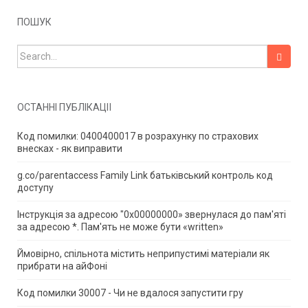
ПОШУК
Search for:
ОСТАННІ ПУБЛІКАЦІЇ
Код помилки: 0400400017 в розрахунку по страхових
внесках - як виправити
g.co/parentaccess Family Link батьківський контроль код
доступу
Інструкція за адресою "0x00000000» звернулася до пам'яті
за адресою *.
Пам'ять не може бути «written»
Ймовірно, спільнота містить неприпустимі матеріали як
прибрати на айФоні
Код помилки 30007 - Чи не вдалося запустити гру