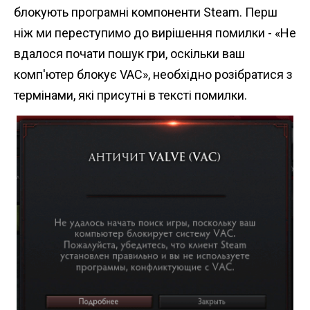
n
блокують програмні компоненти Steam. Перш
t
ніж ми переступимо до вирішення помилки - «Не
вдалося почати пошук гри, оскільки ваш
комп'ютер блокує VAC», необхідно розібратися з
термінами, які присутні в тексті помилки.