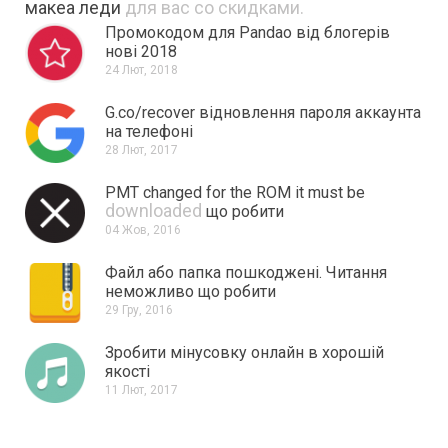
макеа леди
для вас со скидками.
Промокодом для Pandao від блогерів
нові 2018
24 Лют, 2018
G.co/recover відновлення пароля аккаунта
на телефоні
28 Лют, 2017
PMT changed for the ROM it must be
downloaded
що робити
04 Жов, 2016
Файл або папка пошкоджені.
Читання
неможливо що робити
29 Гру, 2016
Зробити мінусовку онлайн в хорошій
якості
11 Лют, 2017