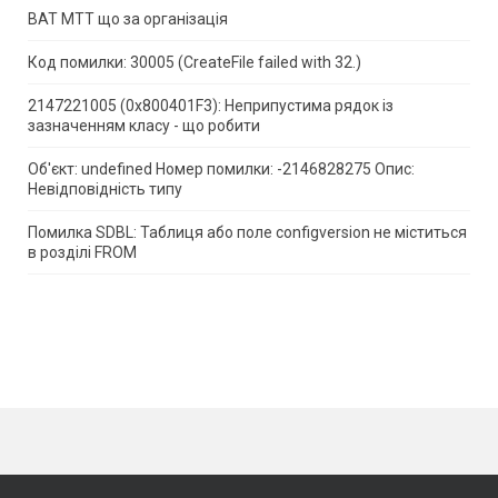
ВАТ МТТ що за організація
Код помилки: 30005 (CreateFile failed with 32.)
2147221005 (0x800401F3): Неприпустима рядок із
зазначенням класу - що робити
Об'єкт: undefined Номер помилки: -2146828275 Опис:
Невідповідність типу
Помилка SDBL: Таблиця або поле configversion не міститься
в розділі FROM