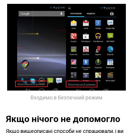
Входимо в безпечний режим
Якщо нічого не допомогло
Якщо вищеописані способи не спрацювали, і ви