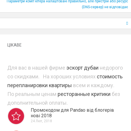
Параметри комп'ютера налаштовані правильно, але пристрій або ресурс
(DNS-сервер) не відповідає
ЦІКАВЕ
Для вас в нашей фирме
эскорт дубаи
недорого
со скидками. На хороших условиях
стоимость
перепланировки квартиры
всем и каждому.
По реальным ценам
ресторанные критики
без
дополнительной оплаты.
Промокодом для Pandao від блогерів
нові 2018
24 Лют, 2018