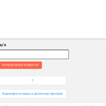
ім'я
Навігація по публікаціям
Відеокарта не видно в диспетчері пристроїв