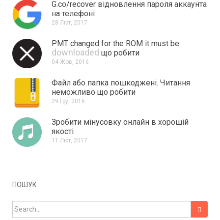
G.co/recover відновлення пароля аккаунта
на телефоні
28 Лют, 2017
PMT changed for the ROM it must be
downloaded
що робити
04 Жов, 2016
Файл або папка пошкоджені.
Читання
неможливо що робити
29 Гру, 2016
Зробити мінусовку онлайн в хорошій
якості
11 Лют, 2017
ПОШУК
Search for: