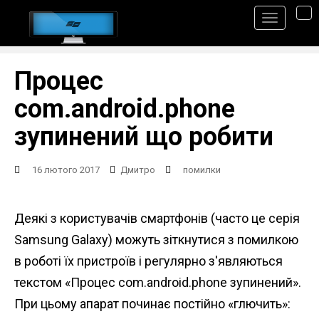
S
TO
k
i
p
Процес
t
com.android.phone
o
зупинений що робити
m
a
16 лютого 2017
Дмитро
помилки
i
n
Деякі з користувачів смартфонів (часто це серія
c
Samsung Galaxy) можуть зіткнутися з помилкою
o
в роботі їх пристроїв і регулярно з'являються
n
текстом «Процес com.android.phone зупинений».
t
При цьому апарат починає постійно «глючить»:
e