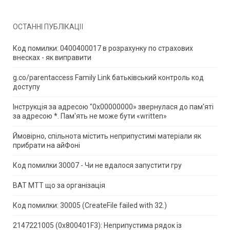
ОСТАННІ ПУБЛІКАЦІЇ
Код помилки: 0400400017 в розрахунку по страхових
внесках - як виправити
g.co/parentaccess Family Link батьківський контроль код
доступу
Інструкція за адресою "0x00000000» звернулася до пам'яті
за адресою *.
Пам'ять не може бути «written»
Ймовірно, спільнота містить неприпустимі матеріали як
прибрати на айФоні
Код помилки 30007 - Чи не вдалося запустити гру
ВАТ МТТ що за організація
Код помилки: 30005 (CreateFile failed with 32.)
2147221005 (0x800401F3): Неприпустима рядок із