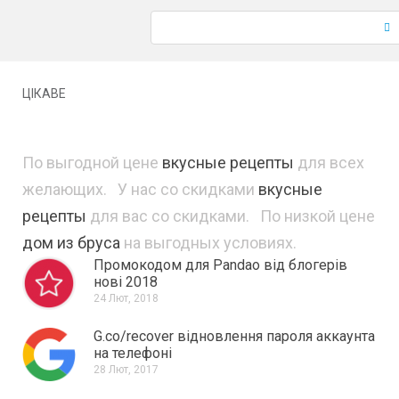
ЦІКАВЕ
По выгодной цене
вкусные рецепты
для всех
желающих. У нас со скидками
вкусные
рецепты
для вас со скидками. По низкой цене
дом из бруса
на выгодных условиях.
Промокодом для Pandao від блогерів
нові 2018
24 Лют, 2018
G.co/recover відновлення пароля аккаунта
на телефоні
28 Лют, 2017