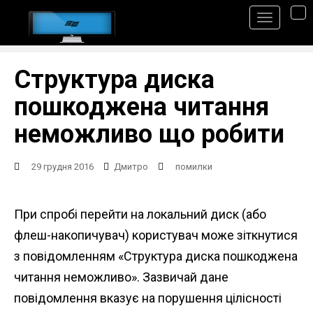
S
TO
k
i
p
Структура диска
t
пошкоджена читання
o
неможливо що робити
m
a
29 грудня 2016
Дмитро
помилки
i
n
При спробі перейти на локальний диск (або
c
флеш-накопичувач) користувач може зіткнутися
o
з повідомленням «Структура диска пошкоджена
n
читання неможливо». Зазвичай дане
t
повідомлення вказує на порушення цілісності
e