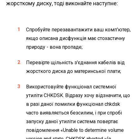
жорсткому диску, тоді виконайте наступне:
Спробуйте перезавантажити ваш комп'ютер,
якщо описана дисфункція має стохастичну
природу - вона пропаде;
Перевірте щільність з'єднання кабелів від
жорсткого диска до материнської плати;
Використовуйте функціонал системної
утиліти CHKDSK. Відразу хочу відзначити, що
в разі даної помилки функціонал chkdsk
часто виявляється безсилим, і при спробі
запуску даної утиліти система повертає
повідомлення «Unable to determine volume
version and state. CHKDSK aborted »(в