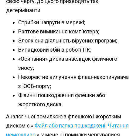
свою чергу, до цього призводять такі
детермінанти:
Стрибки напруги в мережі;
Раптове вимикання комп'ютера;
Злоякісна діяльність вірусних програм;
Випадковий збій в роботі ПК;
«Осипання» диска внаслідок фізичного
зносу;
Некоректне вилучення флеш-накопичувача
з ЮСБ-порту;
Фізичні пошкодження флешки або
жорсткого диска.
Аналогічної помилкою з флешкою і жорстким
диском є «
Файл або папка пошкоджені.
Читання
неможливо
«, у мене ці помилки чергувалися