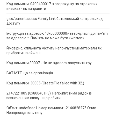
Код помилки: 0400400017 в розрахунку по страхових
внесках - як виправити
g.co/parentaccess Family Link батьківський контроль код
доступу
Інструкція за адресою "0x00000000» звернулася до пам'яті
за адресою *.
Пам'ять не може бути «written»
Ймовірно, спільнота містить неприпустимі матеріали як
прибрати на айФоні
Код помилки 30007 - Чи не вдалося запустити гру
ВАТ МТТ що за організація
Код помилки: 30005 (CreateFile failed with 32.)
2147221005 (0x800401F3): Неприпустима рядок із
зазначенням класу - що робити
Об'єкт: undefined Номер помилки: -2146828275 Опис:
Невідповідність типу