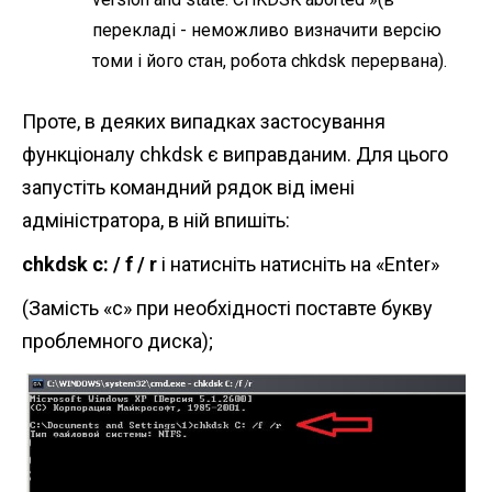
перекладі - неможливо визначити версію
томи і його стан, робота chkdsk перервана).
Проте, в деяких випадках застосування
функціоналу chkdsk є виправданим. Для цього
запустіть командний рядок від імені
адміністратора, в ній впишіть:
chkdsk c: / f
/ r
і натисніть натисніть на «Enter»
(Замість «с» при необхідності поставте букву
проблемного диска);