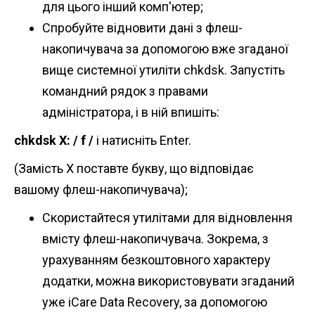
для цього інший комп'ютер;
Спробуйте відновити дані з флеш-
накопичувача за допомогою вже згаданої
вище системної утиліти chkdsk. Запустіть
командний рядок з правами
адміністратора, і в ній впишіть:
chkdsk
X: / f
/
і натисніть Enter.
(Замість X поставте букву, що відповідає
вашому флеш-накопичувача);
Скористайтеся утилітами для відновлення
вмісту флеш-накопичувача. Зокрема, з
урахуванням безкоштовного характеру
додатки, можна використовувати згаданий
уже iCare Data Recovery, за допомогою