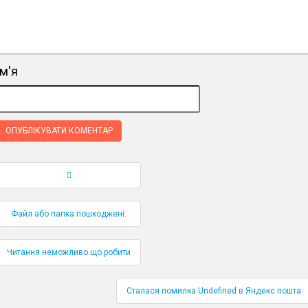
ім'я
Навігація по публікаціям
Файл або папка пошкоджені.
Читання неможливо що робити
Сталася помилка Undefined в Яндекс пошта