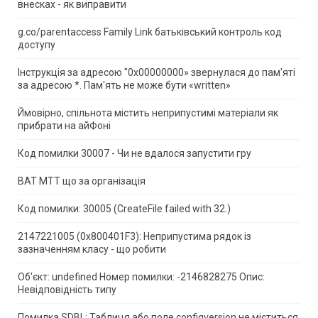
внесках - як виправити
g.co/parentaccess Family Link батьківський контроль код
доступу
Інструкція за адресою "0x00000000» звернулася до пам'яті
за адресою *.
Пам'ять не може бути «written»
Ймовірно, спільнота містить неприпустимі матеріали як
прибрати на айФоні
Код помилки 30007 - Чи не вдалося запустити гру
ВАТ МТТ що за організація
Код помилки: 30005 (CreateFile failed with 32.)
2147221005 (0x800401F3): Неприпустима рядок із
зазначенням класу - що робити
Об'єкт: undefined Номер помилки: -2146828275 Опис:
Невідповідність типу
Помилка SDBL: Таблиця або поле configversion не міститься