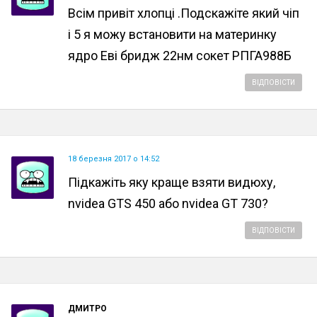
Всім привіт хлопці .Подскажіте який чіп
і 5 я можу встановити на материнку
ядро ​​Еві бридж 22нм сокет РПГА988Б
ВІДПОВІСТИ
18 березня 2017 о 14:52
Підкажіть яку краще взяти видюху,
nvidea GTS 450 або nvidea GT 730?
ВІДПОВІСТИ
ДМИТРО