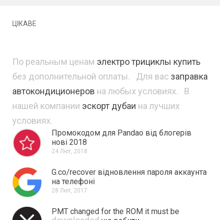
ЦІКАВЕ
По реальным ценам
электро трициклы купить
без дополнительной оплаты. Для вас
заправка
автокондиционеров
на любых условиях. В
нашей компании
эскорт дубаи
на лучших
условиях.
Промокодом для Pandao від блогерів
нові 2018
24 Лют, 2018
G.co/recover відновлення пароля аккаунта
на телефоні
28 Лют, 2017
PMT changed for the ROM it must be