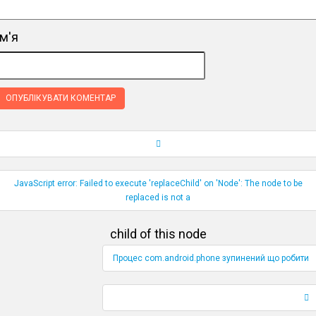
ім'я
Навігація по публікаціям
JavaScript error: Failed to execute 'replaceChild' on 'Node': The node to be
replaced is not a
child of this node
Процес com.android.phone зупинений що робити