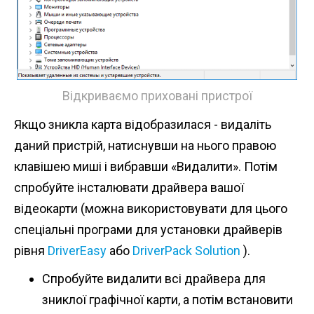
Відкриваємо приховані пристрої
Якщо зникла карта відобразилася - видаліть
даний пристрій, натиснувши на нього правою
клавішею миші і вибравши «Видалити». Потім
спробуйте інсталювати драйвера вашої
відеокарти (можна використовувати для цього
спеціальні програми для установки драйверів
рівня
DriverEasy
або
DriverPack Solution
).
Спробуйте видалити всі драйвера для
зниклої графічної карти, а потім встановити