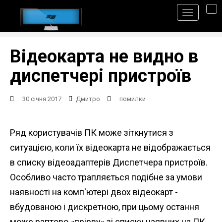
S
TO
k
i
p
Відеокарта не видно в
t
диспетчері пристроїв
o
m
30 січня 2017
Дмитро
помилки
a
i
Ряд користувачів ПК може зіткнутися з
n
ситуацією, коли їх відеокарта не відображається
c
в списку відеоадаптерів Диспетчера пристроїв.
o
Особливо часто трапляється подібне за умови
n
наявності на комп'ютері двох відеокарт -
t
вбудованою і дискретною, при цьому остання
e
може раптово «прірву» зі списку наявних на ПК