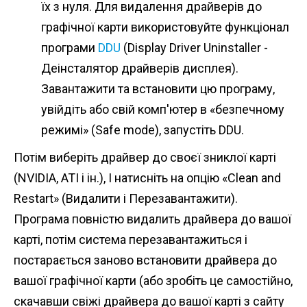
їх з нуля. Для видалення драйверів до
графічної карти використовуйте функціонал
програми
DDU
(Display Driver Uninstaller -
Деінсталятор драйверів дисплея).
Завантажити та встановити цю програму,
увійдіть або свій комп'ютер в «безпечному
режимі» (Safe mode), запустіть DDU.
Потім виберіть драйвер до своєї зниклої карті
(NVIDIA, ATI і ін.), І натисніть на опцію «Clean and
Restart» (Видалити і Перезавантажити).
Програма повністю видалить драйвера до вашої
карті, потім система перезавантажиться і
постарається заново встановити драйвера до
вашої графічної карти (або зробіть це самостійно,
скачавши свіжі драйвера до вашої карті з сайту