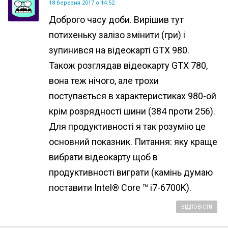
18 березня 2017 о 14:52
Доброго часу доби. Вирішив тут
потихеньку залізо змінити (гри) і
зупинився на відеокарті GTX 980.
Також розглядав відеокарту GTX 780,
вона теж нічого, але трохи
поступається в характеристиках 980-ой
крім розрядності шини (384 проти 256).
Для продуктивності я так розумію це
основний показник. Питання: яку краще
вибрати відеокарту щоб в
продуктивності виграти (камінь думаю
поставити Intel® Core ™ i7-6700K).
ВІДПОВІСТИ