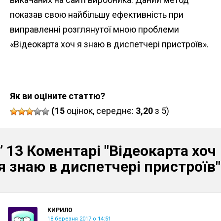
показав свою найбільшу ефективність при
виправленні розглянутої мною проблеми
«Відеокарта хоч я знаю в диспетчері пристроїв».
Як ви оціните статтю?
(15
оцінок, середнє:
3,20
з 5)
” 13 Коментарі
"Відеокарта хоч
я знаю в диспетчері пристроїв"
КИРИЛО
18 березня 2017 о 14:51