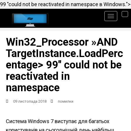
99 "could not be reactivated in namespace в Windows.">
TO
Win32_Processor »AND
TargetInstance.LoadPerc
entage> 99" could not be
reactivated in
namespace
09 листопада 2018
помилки
Система Windows 7 виступає для багатьох
користувачів на сьогоднішній день найбільш