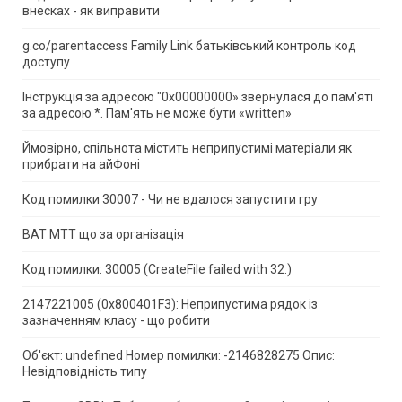
внесках - як виправити
g.co/parentaccess Family Link батьківський контроль код
доступу
Інструкція за адресою "0x00000000» звернулася до пам'яті
за адресою *.
Пам'ять не може бути «written»
Ймовірно, спільнота містить неприпустимі матеріали як
прибрати на айФоні
Код помилки 30007 - Чи не вдалося запустити гру
ВАТ МТТ що за організація
Код помилки: 30005 (CreateFile failed with 32.)
2147221005 (0x800401F3): Неприпустима рядок із
зазначенням класу - що робити
Об'єкт: undefined Номер помилки: -2146828275 Опис:
Невідповідність типу