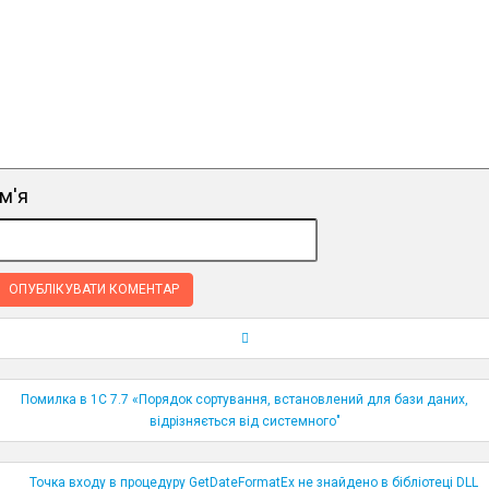
ім'я
Навігація по публікаціям
Помилка в 1С 7.7 «Порядок сортування, встановлений для бази даних,
відрізняється від системного"
Точка входу в процедуру GetDateFormatEx не знайдено в бібліотеці DLL