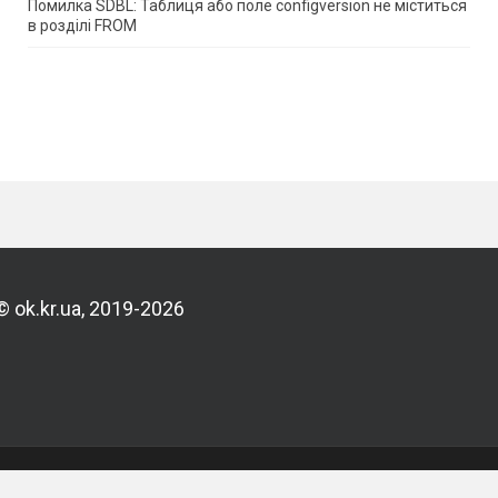
Помилка SDBL: Таблиця або поле configversion не міститься
в розділі FROM
© ok.kr.ua, 2019-2026