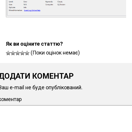
Як ви оціните статтю?
(Поки оцінок немає)
ДОДАТИ КОМЕНТАР
Ваш e-mail не буде опублікований.
коментар