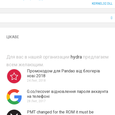
KERNEL32.DLL
ЦІКАВЕ
Для вас в нашей организации
hydra
предлагаем
всем желающим.
Промокодом для Pandao від блогерів
нові 2018
24 Лют, 2018
G.co/recover відновлення пароля аккаунта
на телефоні
28 Лют, 2017
PMT changed for the ROM it must be