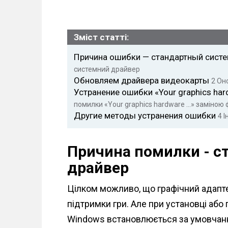
Зміст статті:
Причина ошибки — стандартный сист
системний драйвер
Обновляем драйвера видеокарты
2
Оно
Устранение ошибки «Your graphics har
помилки «Your graphics hardware ...» заміною ф
Другие методы устранения ошибки
4
І
Причина помилки - с
драйвер
Цілком можливо, що графічний адапте
підтримки гри. Але при установці аб
Windows встановлюється за умовчанн