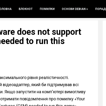
ОЛОВНА
БЛОКНОТ
ПОМИЛКИ
ОСНОВИ DEBIAN
ПОРАД
ware does not support
needed to run this
максимального рівня реалістичності.
й відеоадаптер, який би підтримував всі
іки. Якщо запустити на комп'ютері вимогливу
а отримати повідомлення про помилку «Your
 features (CSM) needed to run this game».