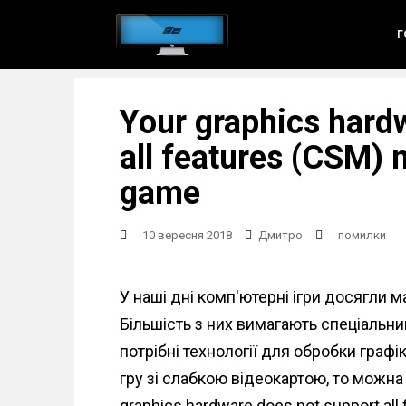
S
Г
k
i
p
Your graphics hard
t
o
all features (CSM) 
m
game
a
i
10 вересня 2018
Дмитро
помилки
n
c
У наші дні комп'ютерні ігри досягли 
o
Більшість з них вимагають спеціальни
n
потрібні технології для обробки граф
t
гру зі слабкою відеокартою, то можн
e
graphics hardware does not support all