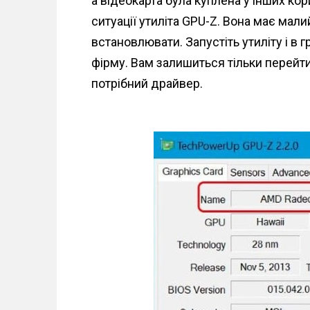
а відеокарта була куплена у інших кори
ситуації утиліта GPU-Z. Вона має малий
встановлювати. Запустіть утиліту і в 
фірму. Вам залишиться тільки перейти 
потрібний драйвер.