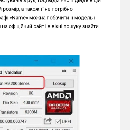
стувачів з рук, тоді відмінно підійде в цій
 розмір, а також її не потрібно
графі «Name» можна побачити її модель і
на офіційний сайт і в вікні пошуку знайти