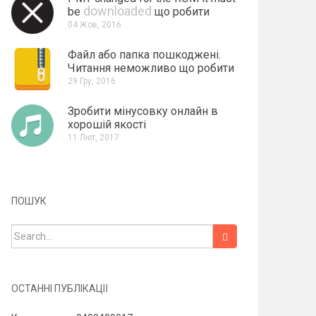
downloaded
be
що робити
04 Жов, 2016
Файл або папка пошкоджені.
Читання неможливо що робити
29 Гру, 2016
Зробити мінусовку онлайн в
хорошій якості
11 Лют, 2017
ПОШУК
Search for:
ОСТАННІ ПУБЛІКАЦІЇ