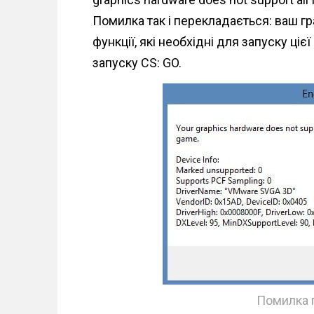
n
Помилка так і перекладається: ваш гр
t
функції, які необхідні для запуску ціє
запуску CS: GO.
Помилка п