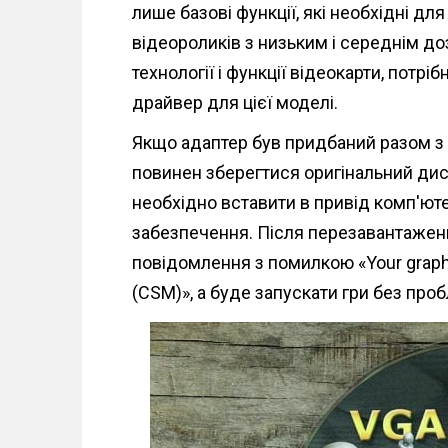
лише базові функції, які необхідні д
відеороликів з низьким і середнім до
технології і функції відеокарти, потр
драйвер для цієї моделі.
Якщо адаптер був придбаний разом з 
повинен зберегтися оригінальний дис
необхідно вставити в привід комп'ют
забезпечення. Після перезавантажен
повідомлення з помилкою «Your graphic
(CSM)», а буде запускати гри без про