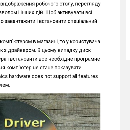
ля відображення робочого столу, перегляду
зволом і інших дій. Щоб активувати всі
ібно завантажити і встановити спеціальний
комп'ютером в магазині, то у користувача
к з драйвером. В цьому випадку диск
ера і встановити все необхідне програмне
ня комп'ютер не стане показувати
s hardware does not support all features
блем.