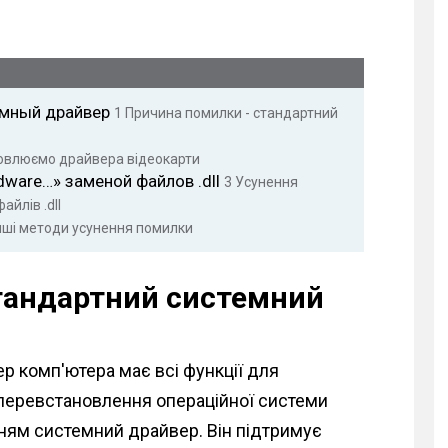
емный драйвер
1
Причина помилки - стандартний
влюємо драйвера відеокарти
dware…» заменой файлов .dll
3
Усунення
айлів .dll
нші методи усунення помилки
тандартний системний
р комп'ютера має всі функції для
о перевстановлення операційної системи
ям системний драйвер. Він підтримує