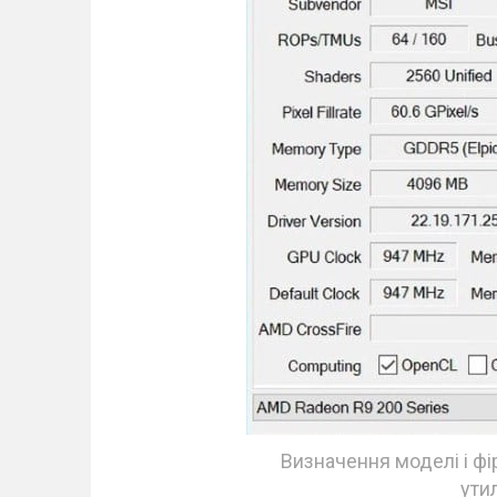
Визначення моделі і ф
ути