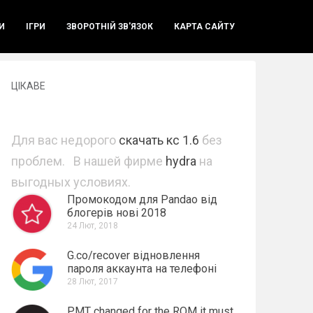
И
ІГРИ
ЗВОРОТНІЙ ЗВ'ЯЗОК
КАРТА САЙТУ
ЦІКАВЕ
Для вас недорого
скачать кс 1.6
без
проблем. В нашей фирме
hydra
на
выгодных условиях.
Промокодом для Pandao від
блогерів нові 2018
24 Лют, 2018
G.co/recover відновлення
пароля аккаунта на телефоні
28 Лют, 2017
PMT changed for the ROM it must