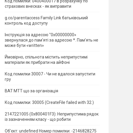
Код помилки: 0400400017 в розрахунку по
страхових внесках - як виправити
g.co/parentaccess Family Link батьківський
контроль код доступу
Інструкція за адресою "0x00000000»
звернулася до пам'яті за адресою *.
Пам'ять не
може бути «written»
Ймовірно, спільнота містить неприпустимі
матеріали як прибрати на айФоні
Код помилки 30007 - Чи не вдалося запустити
гру
ВАТ МТТ що за організація
Код помилки: 30005 (CreateFile failed with 32.)
2147221005 (0x800401F3): Неприпустима рядок
із зазначенням класу - що робити
Об'єкт: undefined Номер помилки: -2146828275