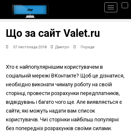
S
TO
k
i
p
Що за сайт Valet.ru
t
o
07 листопада 2018
Дмитро
Поради
m
a
Хто є найпопулярнішим користувачем в
i
соціальній мережі ВКонтакте? Щоб це дізнатися,
n
необхідно виконати чималу роботу на своїй
c
сторінці, провести розрахунки передплатників,
o
відвідувань і багато чого ще. Але виявляється є
n
сайти, які можуть надати вам список
t
користувачів. Чиї сторінки найбільш популярні
e
без попередніх розрахунків своїми силами.