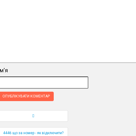
ім'я
Навігація по публікаціям
4446 що за номер - як відключити?