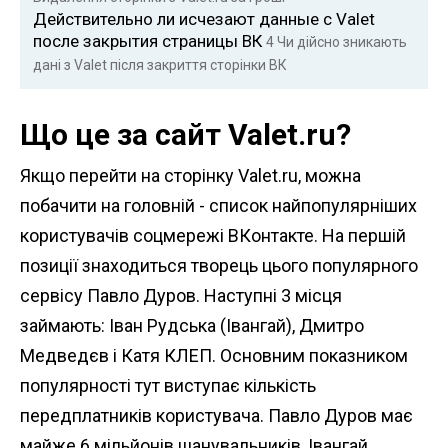
Действительно ли исчезают данные с Valet
после закрытия страницы ВК
4
Чи дійсно зникають
дані з Valet після закриття сторінки ВК
Що це за сайт Valet.ru?
Якщо перейти на сторінку Valet.ru, можна
побачити на головній - список найпопулярніших
користувачів соцмережі ВКонтакте. На першій
позиції знаходиться творець цього популярного
сервісу Павло Дуров. Наступні 3 місця
займають: Іван Рудська (Івангай), Дмитро
Медведєв і Катя КЛЕП. Основним показником
популярності тут виступає кількість
передплатників користувача. Павло Дуров має
майже 6 мільйонів шанувальників, Івангай