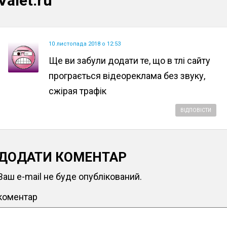
Valet.ru"
10 листопада 2018 о 12:53
Ще ви забули додати те, що в тлі сайту
програється відеореклама без звуку,
сжірая трафік
ВІДПОВІСТИ
ДОДАТИ КОМЕНТАР
Ваш e-mail не буде опублікований.
коментар