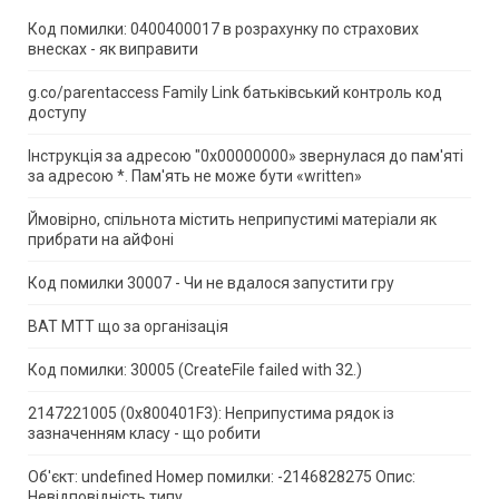
Код помилки: 0400400017 в розрахунку по страхових
внесках - як виправити
g.co/parentaccess Family Link батьківський контроль код
доступу
Інструкція за адресою "0x00000000» звернулася до пам'яті
за адресою *.
Пам'ять не може бути «written»
Ймовірно, спільнота містить неприпустимі матеріали як
прибрати на айФоні
Код помилки 30007 - Чи не вдалося запустити гру
ВАТ МТТ що за організація
Код помилки: 30005 (CreateFile failed with 32.)
2147221005 (0x800401F3): Неприпустима рядок із
зазначенням класу - що робити
Об'єкт: undefined Номер помилки: -2146828275 Опис:
Невідповідність типу