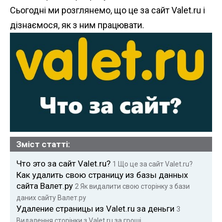
n
Сьогодні ми розглянемо, що це за сайт Valet.ru і
t
дізнаємося, як з ним працювати.
Зміст статті:
Что это за сайт Valet.ru?
1
Що це за сайт Valet.ru?
Как удалить свою страницу из базы данных
сайта Валет.ру
2
Як видалити свою сторінку з бази
даних сайту Валет.ру
Удаление страницы из Valet.ru за деньги
3
Видалення сторінки з Valet.ru за гроші