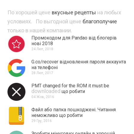
По хорошей цене
вкусные рецепты
на любых
условиях. По выгодной цене
благополучие
только в нашей компании.
Промокодом для Pandao від блогерів
нові 2018
24 Лют, 2018
G.co/recover відновлення пароля аккаунта
на телефоні
28 Лют, 2017
PMT changed for the ROM it must be
downloaded
що робити
04 Жов, 2016
Файл або папка пошкоджені.
Читання
неможливо що робити
29 Гру, 2016
Зробити мінусовку онлайн в хорошій