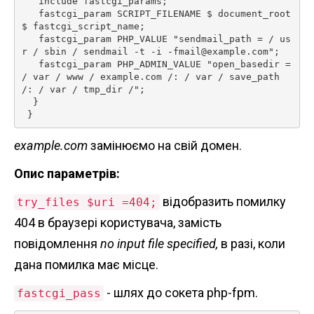
   include fastcgi_params;

   fastcgi_param SCRIPT_FILENAME $ document_root 
$ fastcgi_script_name;

   fastcgi_param PHP_VALUE "sendmail_path = / us
r / sbin / sendmail -t -i -fmail@example.com";

   fastcgi_param PHP_ADMIN_VALUE "open_basedir = 
/ var / www / example.com /: / var / save_path 
/: / var / tmp_dir /";

  }

 } 
example.com
замінюємо на свій домен.
Опис параметрів:
відобразить помилку
try_files $uri =404;
404 в браузері користувача, замість
повідомлення
no input file specified,
в разі, коли
дана помилка має місце.
- шлях до сокета php-fpm.
fastcgi_pass