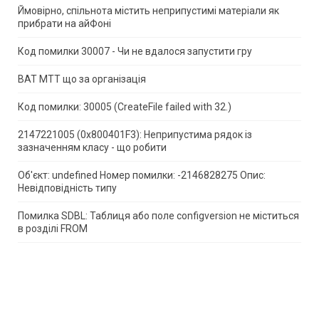
Ймовірно, спільнота містить неприпустимі матеріали як
прибрати на айФоні
Код помилки 30007 - Чи не вдалося запустити гру
ВАТ МТТ що за організація
Код помилки: 30005 (CreateFile failed with 32.)
2147221005 (0x800401F3): Неприпустима рядок із
зазначенням класу - що робити
Об'єкт: undefined Номер помилки: -2146828275 Опис:
Невідповідність типу
Помилка SDBL: Таблиця або поле configversion не міститься
в розділі FROM