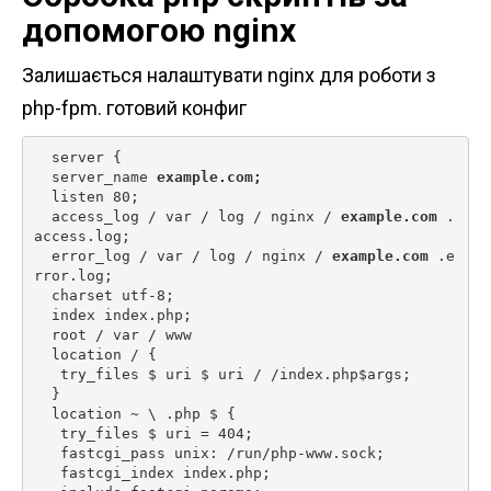
допомогою nginx
Залишається налаштувати nginx для роботи з
php-fpm. готовий конфиг
  server {

  server_name 
example.com;
  listen 80;

  access_log / var / log / nginx / 
example.com
 .
access.log;

  error_log / var / log / nginx / 
example.com
 .e
rror.log;

  charset utf-8;

  index index.php;

  root / var / www

  location / {

   try_files $ uri $ uri / /index.php$args;

  }

  location ~ \ .php $ {

   try_files $ uri = 404;

   fastcgi_pass unix: /run/php-www.sock;

   fastcgi_index index.php;
