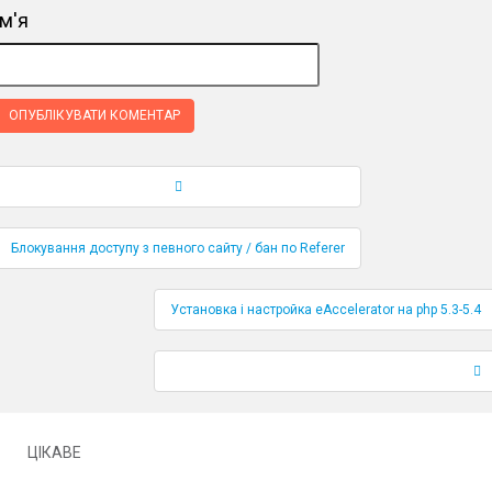
ім'я
Навігація по публікаціям
Блокування доступу з певного сайту / бан по Referer
Установка і настройка eAccelerator на php 5.3-5.4
ЦІКАВЕ