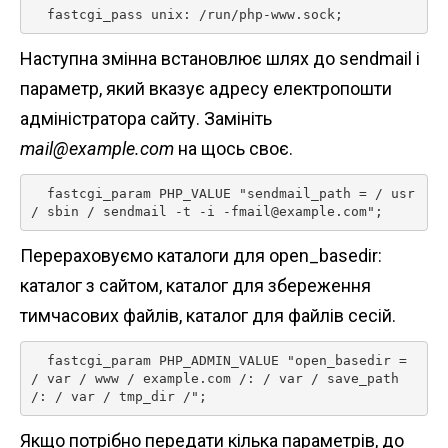
  fastcgi_pass unix: /run/php-www.sock; 
Наступна змінна встановлює шлях до sendmail і
параметр, який вказує адресу електропошти
адміністратора сайту. Замініть
mail@example.com
на щось своє.
  fastcgi_param PHP_VALUE "sendmail_path = / usr 
/ sbin / sendmail -t -i -fmail@example.com"; 
Перераховуємо каталоги для open_basedir:
каталог з сайтом, каталог для збереження
тимчасових файлів, каталог для файлів сесій.
  fastcgi_param PHP_ADMIN_VALUE "open_basedir = 
/ var / www / example.com /: / var / save_path 
/: / var / tmp_dir /"; 
Якщо потрібно передати кілька параметрів, до