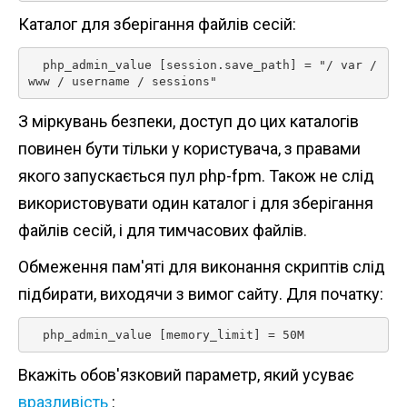
Каталог для зберігання файлів сесій:
  php_admin_value [session.save_path] = "/ var / 
www / username / sessions" 
З міркувань безпеки, доступ до цих каталогів
повинен бути тільки у користувача, з правами
якого запускається пул php-fpm. Також не слід
використовувати один каталог і для зберігання
файлів сесій, і для тимчасових файлів.
Обмеження пам'яті для виконання скриптів слід
підбирати, виходячи з вимог сайту. Для початку:
  php_admin_value [memory_limit] = 50M 
Вкажіть обов'язковий параметр, який усуває
вразливість
: