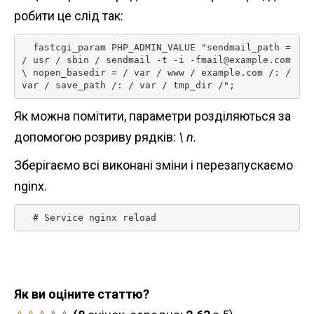
робити це слід так:
  fastcgi_param PHP_ADMIN_VALUE "sendmail_path = 
/ usr / sbin / sendmail -t -i -fmail@example.com 
\ nopen_basedir = / var / www / example.com /: / 
var / save_path /: / var / tmp_dir /"; 
Як можна помітити, параметри розділяються за
допомогою розриву рядків:
\ n.
Зберігаємо всі виконані зміни і перезапускаємо
nginx.
  # Service nginx reload 
Як ви оціните статтю?