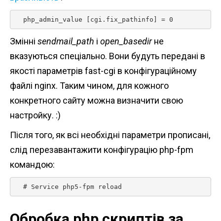
  php_admin_value [cgi.fix_pathinfo] = 0 
Змінні
sendmail_path
і
open_basedir
не
вказуються спеціально. Вони будуть передані в
якості параметрів fast-cgi в конфігураційному
файлі nginx. Таким чином, для кожного
конкретного сайту можна визначити свою
настройку. :)
Після того, як всі необхідні параметри прописані,
слід перезавантажити конфігурацію php-fpm
командою:
  # Service php5-fpm reload 
Обробка php скриптів за