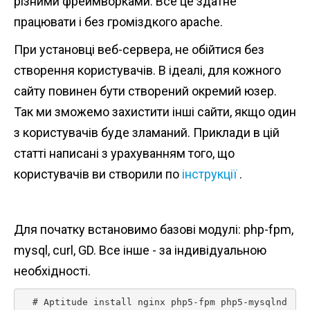
різними фреймворками. Все це здатне
працювати і без громіздкого apache.
При установці веб-сервера, не обійтися без
створення користувачів. В ідеалі, для кожного
сайту повинен бути створений окремий юзер.
Так ми зможемо захистити інші сайти, якщо один
з користувачів буде зламаний. Приклади в цій
статті написані з урахуванням того, що
користувачів ви створили по
інструкції
.
Для початку встановимо базові модулі: php-fpm,
mysql, curl, GD. Все інше - за індивідуальною
необхідності.
  # Aptitude install nginx php5-fpm php5-mysqlnd 