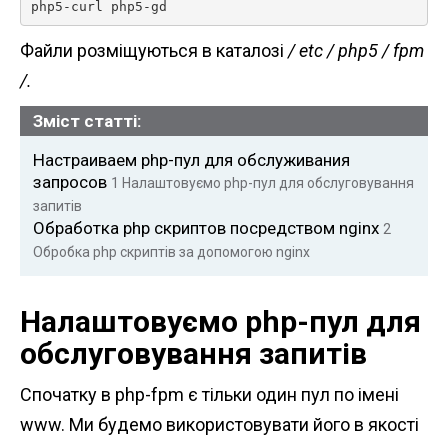
php5-curl php5-gd 
Файли розміщуються в каталозі
/ etc / php5 / fpm
/.
Зміст статті:
Настраиваем php-пул для обслуживания
запросов
1
Налаштовуємо php-пул для обслуговування
запитів
Обработка php скриптов посредством nginx
2
Обробка php скриптів за допомогою nginx
Налаштовуємо php-пул для
обслуговування запитів
Спочатку в php-fpm є тільки один пул по імені
www. Ми будемо використовувати його в якості