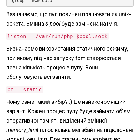
 group = www-data 
Зазначаємо, що пул повинен працювати як unix-
сокета. Змінна
$ pool
буде замінена на ім'я.
listen = /var/run/php-$pool.sock
Визначаємо використання статичного режиму,
при якому під час запуску fpm створюється
певна кількість процесів пулу. Вони
обслуговують всі запити.
pm = static
Чому саме такий вибір? :) Це найекономніший
варіант. Кожен процес пулу буде займати об'єм
оперативної пам'яті, виділений змінної
memory_limit
плюс кілька мегабайт на підключені
модулі, кеш і т.п. При статичному варіанті всі