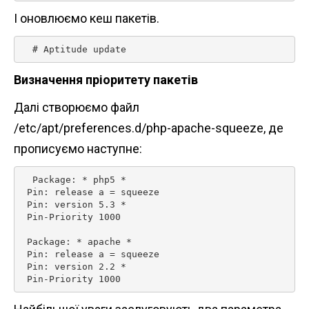
І оновлюємо кеш пакетів.
  # Aptitude update 
Визначення пріоритету пакетів
Далі створюємо файл
/etc/apt/preferences.d/php-apache-squeeze, де
прописуємо наступне:
  Package: * php5 *

 Pin: release a = squeeze

 Pin: version 5.3 *

 Pin-Priority 1000

 Package: * apache *

 Pin: release a = squeeze

 Pin: version 2.2 *

 Pin-Priority 1000 