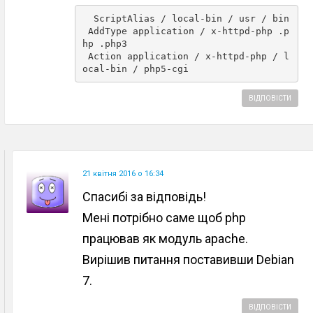
  ScriptAlias ​​/ local-bin / usr / bin

 AddType application / x-httpd-php .p
hp .php3

 Action application / x-httpd-php / l
ocal-bin / php5-cgi 
ВІДПОВІСТИ
21 квітня 2016 о 16:34
Спасибі за відповідь!
Мені потрібно саме щоб php
працював як модуль apache.
Вирішив питання поставивши Debian
7.
ВІДПОВІСТИ