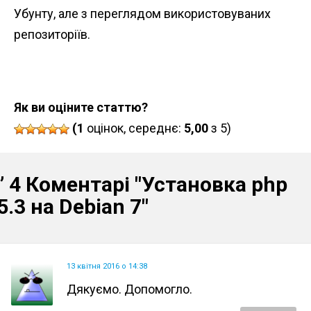
Убунту, але з переглядом використовуваних
репозиторіїв.
Як ви оціните статтю?
(1
оцінок, середнє:
5,00
з 5)
” 4 Коментарі
"Установка php
5.3 на Debian 7"
13 квітня 2016 о 14:38
Дякуємо. Допомогло.