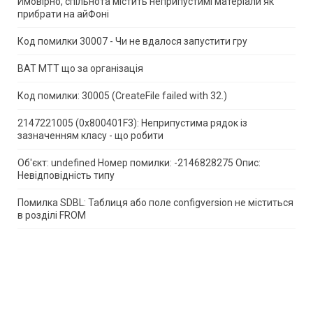
Ймовірно, спільнота містить неприпустимі матеріали як
прибрати на айФоні
Код помилки 30007 - Чи не вдалося запустити гру
ВАТ МТТ що за організація
Код помилки: 30005 (CreateFile failed with 32.)
2147221005 (0x800401F3): Неприпустима рядок із
зазначенням класу - що робити
Об'єкт: undefined Номер помилки: -2146828275 Опис:
Невідповідність типу
Помилка SDBL: Таблиця або поле configversion не міститься
в розділі FROM