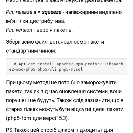
Найбільшої уваги заслуговують два параметра.
Pin: release a =
squeeze
- напівжирним виділено
ім'я гілки дистрибутива.
Pin: version
- версія пакетів.
Зберігаємо файл, встановлюємо пакети
стандартним чином:
  # Apt-get install apache2-mpm-prefork libapach
e2-mod-php5 php5-cli php5-mysql 
При цьому методі не потрібно заморожувати
пакети, так як під час оновлення системи, вони
порушені не будуть. Також слід зазначити, що в
старих гілках можуть бути відсутні деякі пакети
(php5-fpm для версії 5.3).
PS Також цей спосіб цілком підходить і для