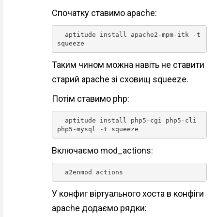
Спочатку ставимо apache:
  aptitude install apache2-mpm-itk -t 
squeeze 
Таким чином можна навіть не ставити
старий apache зі сховищ squeeze.
Потім ставимо php:
  aptitude install php5-cgi php5-cli 
php5-mysql -t squeeze 
Включаємо mod_actions:
  a2enmod actions 
У конфиг віртуального хоста в конфіги
apache додаємо рядки: