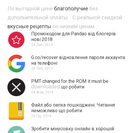
По выгодной цене
благополучие
без
дополнительной оплаты. С реальной скидкой
вкусные рецепты
по низким ценам.
Промокодом для Pandao від блогерів
нові 2018
24 Лют, 2018
G.co/recover відновлення пароля аккаунта
на телефоні
28 Лют, 2017
PMT changed for the ROM it must be
downloaded
що робити
04 Жов, 2016
Файл або папка пошкоджені.
Читання
неможливо що робити
29 Гру, 2016
Зробити мінусовку онлайн в хорошій