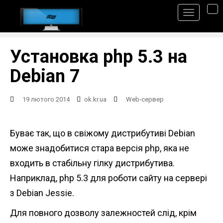
S
TO
k
i
p
Установка php 5.3 на
t
Debian 7
o
m
19 лютого 2014
ok.kr.ua
Web-сервер
a
i
Буває так, що в свіжому дистрибутиві Debian
n
може знадобитися стара версія php, яка не
c
входить в стабільну гілку дистрибутива.
o
Наприклад, php 5.3 для роботи сайту на сервері
n
з Debian Jessie.
t
Для повного дозволу залежностей слід, крім
e