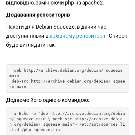
відповідно, замінюючи php на apache2.
Додавання репозиторіїв
Пакети для Debian Squeeze, в даний час,
доступні тільки в
архівному репозиторії
. Список
буде виглядати так:
  deb http://archive.debian.org/debian/ squeeze 
main

 deb-src http://archive.debian.org/debian/ squee
Додаємо його однією командою:
  # Echo -e "deb http://archive.debian.org/debia
n/ squeeze main \ ndeb-src http://archive.debia
n.org/debian/ squeeze main"> /etc/apt/sources.li
st.d /php-squeeze.list 