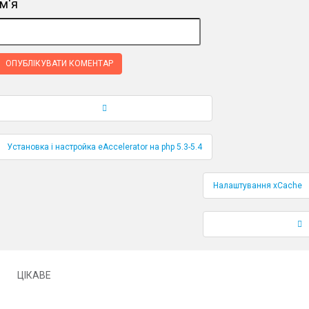
ім'я
Навігація по публікаціям
Установка і настройка eAccelerator на php 5.3-5.4
Налаштування xCache
ЦІКАВЕ