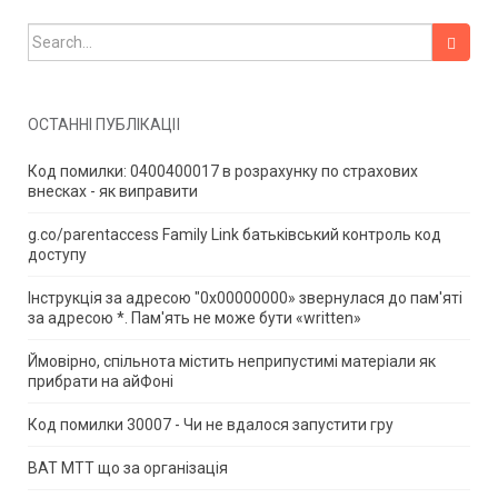
Search for:
ОСТАННІ ПУБЛІКАЦІЇ
Код помилки: 0400400017 в розрахунку по страхових
внесках - як виправити
g.co/parentaccess Family Link батьківський контроль код
доступу
Інструкція за адресою "0x00000000» звернулася до пам'яті
за адресою *.
Пам'ять не може бути «written»
Ймовірно, спільнота містить неприпустимі матеріали як
прибрати на айФоні
Код помилки 30007 - Чи не вдалося запустити гру
ВАТ МТТ що за організація