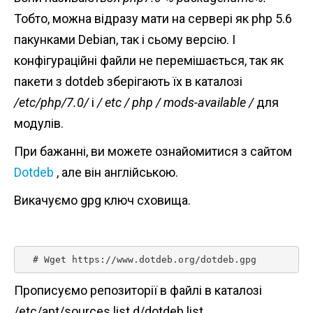
Тобто, можна відразу мати на сервері як php 5.6
пакунками Debian, так і сьому версію. І
конфігураційні файли не перемішається, так як
пакети з dotdeb зберігають їх в каталозі
/etc/php/7.0/
і
/ etc / php / mods-available /
для
модулів.
При бажанні, ви можете ознайомитися з сайтом
Dotdeb
, але він англійською.
Викачуємо gpg ключ сховища.
  # Wget https://www.dotdeb.org/dotdeb.gpg 
Прописуємо репозиторії в файлі в каталозі
/etc/apt/sources.list.d/dotdeb.list.