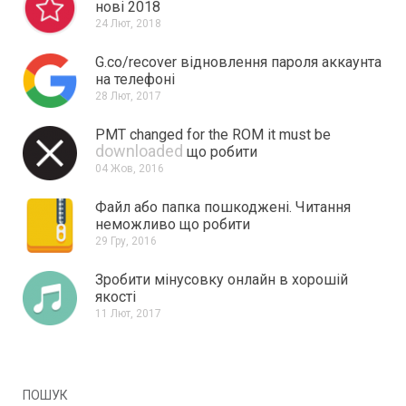
нові 2018
24 Лют, 2018
G.co/recover відновлення пароля аккаунта
на телефоні
28 Лют, 2017
PMT changed for the ROM it must be
downloaded
що робити
04 Жов, 2016
Файл або папка пошкоджені.
Читання
неможливо що робити
29 Гру, 2016
Зробити мінусовку онлайн в хорошій
якості
11 Лют, 2017
ПОШУК