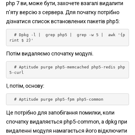
php 7 ви, може бути, захочете взагалі видалити
п'яту версію з сервера. Для початку потрібно
дізнатися список встановлених пакетів php5:
  # Dpkg -l |  grep php5 |  grep -w 5 |  awk '{p
rint $ 2}' 
Потім видаляємо спочатку модулі.
  # Aptitude purge php5-memcached php5-redis php
5-curl 
І, потім, основу:
  # Aptitude purge php5-fpm php5-common 
Це потрібно для запобігання помилки, коли
спочатку видаляється php5-common, а dpkg при
видаленні модуля намагається його відключити