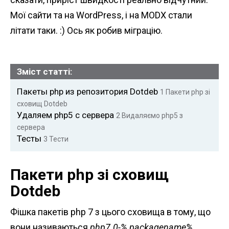
n
Мої сайти та на WordPress, і на MODX стали
t
літати таки. :) Ось як робив міграцію.
Зміст статті:
Пакеты php из репозитория Dotdeb
1
Пакети php зі
сховищ Dotdeb
Удаляем php5 с сервера
2
Видаляємо php5 з
сервера
Тесты
3
Тести
Пакети php зі сховищ
Dotdeb
Фішка пакетів php 7 з цього сховища в тому, що
вони називаються
php7.0-% packagename%.