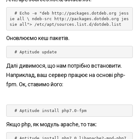
  # Echo -e "deb http://packages.dotdeb.org jess
ie all \ ndeb-src http://packages.dotdeb.org jes
sie all"> /etc/apt/sources.list.d/dotdeb.list 
Оновлюємо кеш пакетів.
  # Aptitude update 
Далі дивимося, що нам потрібно встановити.
Наприклад, ваш сервер працює на основі php-
fpm. Ок, ставимо його:
  # Aptitude install php7.0-fpm 
Якщо php, як модуль apache, то так:
  # Aptitude install php7.0 libapache2-mod-php7.