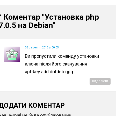
” Коментар
"Установка php
7.0.5 на Debian"
06 вересня 2016 в 00:05
Ви пропустили команду установки
ключа після його скачування
apt-key add dotdeb.gpg
ВІДПОВІСТИ
ДОДАТИ КОМЕНТАР
Ваш e-mail не буде опублікований.