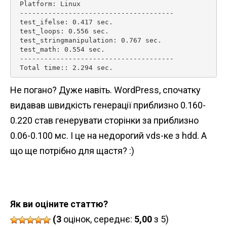
 Platform: Linux

 --------------------------------------

 test_ifelse: 0.417 sec.

 test_loops: 0.556 sec.

 test_stringmanipulation: 0.767 sec.

 test_math: 0.554 sec.

 --------------------------------------

 Total time:: 2.294 sec. 
Не погано? Дуже навіть. WordPress, спочатку
видавав швидкість генерації приблизно 0.160-
0.220 став генерувати сторінки за приблизно
0.06-0.100 мс. І це на недорогий vds-ке з hdd. А
що ще потрібно для щастя? :)
Як ви оціните статтю?
(3
оцінок, середнє:
5,00
з 5)