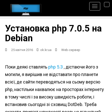
S
TO
k
i
p
Установка php 7.0.5 на
t
Debian
o
m
25 квітня 2016
ok.kr.ua
Web-сервер
a
i
Поки деякі ставлять
php 5.3
, дістаючи його з
n
могили, я вирішив не відставати про планети
c
всієї, де сайти переводяться на сьому версію
o
php, настільки нахвалює на просторах інтернету
n
в тому числі і за високу швидкість роботи, і
t
встановив сьогодні зі сховищ DotDeb. Треба
e
сказати, приріст швидкості реально відчутний.