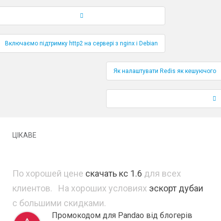
Навігація по публікаціям
Включаємо підтримку http2 на сервері з nginx і Debian
Як налаштувати Redis як кешуючого
ЦІКАВЕ
По хорошей цене
скачать кс 1.6
для всех
клиентов. На хороших условиях
эскорт дубаи
с большими скидками.
Промокодом для Pandao від блогерів