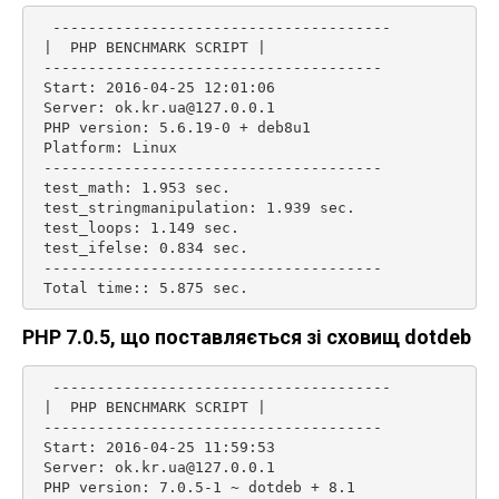
  --------------------------------------

 |  PHP BENCHMARK SCRIPT |

 --------------------------------------

 Start: 2016-04-25 12:01:06

 Server: ok.kr.ua@127.0.0.1

 PHP version: 5.6.19-0 + deb8u1

 Platform: Linux

 --------------------------------------

 test_math: 1.953 sec.

 test_stringmanipulation: 1.939 sec.

 test_loops: 1.149 sec.

 test_ifelse: 0.834 sec.

 --------------------------------------

 Total time:: 5.875 sec. 
PHP 7.0.5, що поставляється зі сховищ dotdeb
  --------------------------------------

 |  PHP BENCHMARK SCRIPT |

 --------------------------------------

 Start: 2016-04-25 11:59:53

 Server: ok.kr.ua@127.0.0.1

 PHP version: 7.0.5-1 ~ dotdeb + 8.1
