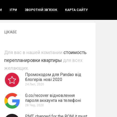
И
ІГРИ
ЗВОРОТНІЙ ЗВ'ЯЗОК
КАРТА САЙТУ
ЦІКАВЕ
Для вас в нашей компании
стоимость
перепланировки квартиры
для всех
желающих.
Промокодом для Pandao від
блогерів нові 2020
24 Лип, 2020
G.co/recover відновлення
пароля аккаунта на телефоні
28 Чер, 2020
PMT changed for the ROM it must