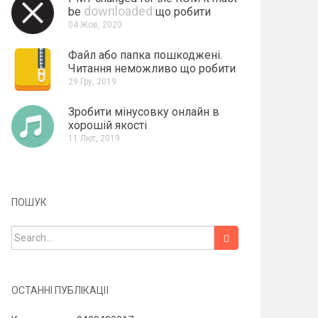
downloaded
be
що робити
04 Жов, 2020
Файл або папка пошкоджені.
Читання неможливо що робити
29 Гру, 2019
Зробити мінусовку онлайн в
хорошій якості
11 Лют, 2019
ПОШУК
Search for:
ОСТАННІ ПУБЛІКАЦІЇ