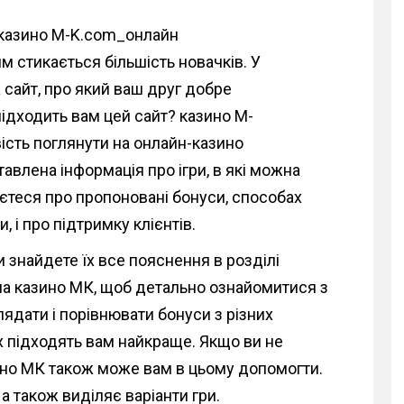
 казино M-K.com_онлайн
им стикається більшість новачків. У
сайт, про який ваш друг добре
підходить вам цей сайт? казино M-
сть поглянути на онлайн-казино
влена ​​інформація про ігри, в які можна
аєтеся про пропоновані бонуси, способах
, і про підтримку клієнтів.
Ви знайдете їх все пояснення в розділі
 на казино МК, щоб детально ознайомитися з
ядати і порівнювати бонуси з різних
их підходять вам найкраще. Якщо ви не
ино МК також може вам в цьому допомогти.
а також виділяє варіанти гри.