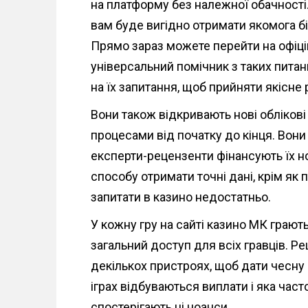
на платформу без належної обачності
n
вам буде вигідно отримати якомога біл
t
Прямо зараз можете перейти на офіц
універсальний помічник з таких питань
на їх запитання, щоб прийняти якісне 
Вони також відкривають нові облікові 
процесами від початку до кінця. Вон
експерти-рецензенти фінансують їх но
способу отримати точні дані, крім як 
запитати в казино недостатньо.
У кожну гру на сайті казино МК грають
загальний доступ для всіх гравців. Р
декількох пристроях, щоб дати чесну о
іграх відбуваються виплати і яка час
спостерігають ці ноанси.