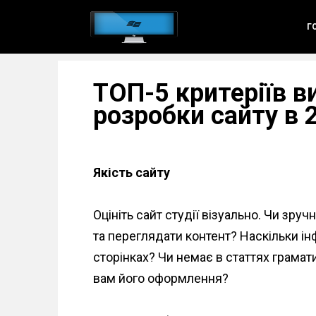
S
Г
k
i
p
ТОП-5 критеріїв в
t
розробки сайту в 
o
m
a
Якість сайту
i
n
Оцініть сайт студії візуально. Чи зр
c
та переглядати контент? Наскільки ін
o
сторінках? Чи немає в статтях грамат
n
вам його оформлення?
t
e