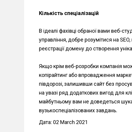
Кількість спеціалізацій
В ідеалі фахівці обраної вами веб-ст
управління, добре розумітися на SEO, 
реєстрації домену до створення уніка
Якщо крім веб-розробки компанія мож
копірайтинг або впровадження маркетин
півдорозі, залишивши сайт без просув
на увазі ряд додаткових вигод для клі
майбутньому вам не доведеться шука
вузькоспеціалізованих завдань.
Дата: 02 March 2021