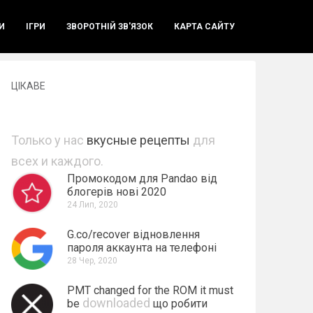
И
ІГРИ
ЗВОРОТНІЙ ЗВ'ЯЗОК
КАРТА САЙТУ
ЦІКАВЕ
Только у нас
вкусные рецепты
для
всех и каждого.
Промокодом для Pandao від
блогерів нові 2020
24 Лип, 2020
G.co/recover відновлення
пароля аккаунта на телефоні
28 Чер, 2020
PMT changed for the ROM it must
downloaded
be
що робити