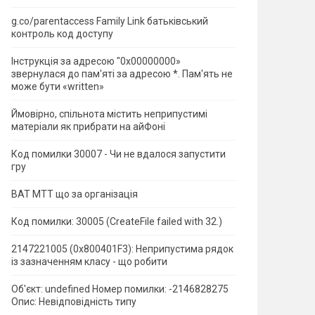
g.co/parentaccess Family Link батьківський
контроль код доступу
Інструкція за адресою "0x00000000»
звернулася до пам'яті за адресою *.
Пам'ять не
може бути «written»
Ймовірно, спільнота містить неприпустимі
матеріали як прибрати на айФоні
Код помилки 30007 - Чи не вдалося запустити
гру
ВАТ МТТ що за організація
Код помилки: 30005 (CreateFile failed with 32.)
2147221005 (0x800401F3): Неприпустима рядок
із зазначенням класу - що робити
Об'єкт: undefined Номер помилки: -2146828275
Опис: Невідповідність типу