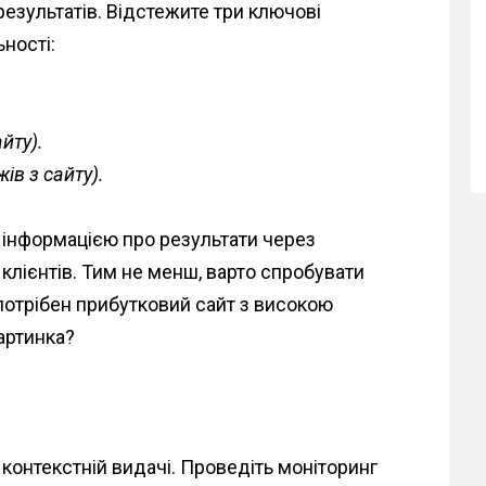
езультатів. Відстежите три ключові
ьності:
айту).
ів з сайту).
ю інформацією про результати через
 клієнтів. Тим не менш, варто спробувати
потрібен прибутковий сайт з високою
картинка?
 контекстній видачі. Проведіть моніторинг