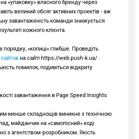
 на «упаковку» власного бренду через
авіть великий обсяг активних проектів - аж
льну завантаженість команди знижується
езультаті кожного клієнта.
в порядку, «копиці» глибше. Проведіть
 сайтов
на сайті https://web.push-k.ua/ .
ількість помилок, подивіться відкриту
ості завантаження в Page Speed Insights
тим менше складнощів виникне з технічною
ад, майданчик на «самопісний» коді
но з агентством-розробником. Якість