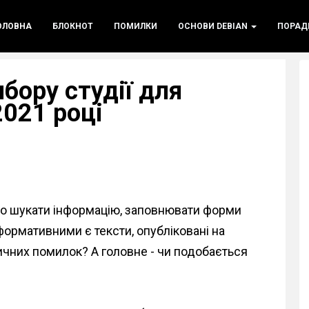
ОЛОВНА
БЛОКНОТ
ПОМИЛКИ
ОСНОВИ DEBIAN
ПОРАД
ибору студії для
2021 році
учно шукати інформацію, заповнювати форми
формативними є тексти, опубліковані на
ичних помилок? А головне - чи подобається