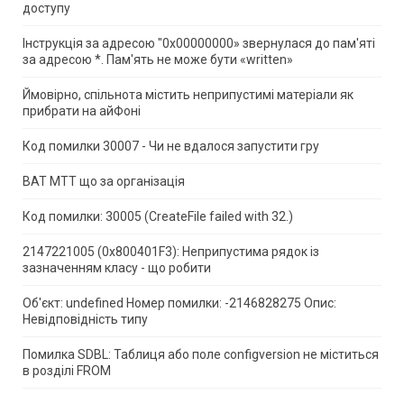
доступу
Інструкція за адресою "0x00000000» звернулася до пам'яті
за адресою *.
Пам'ять не може бути «written»
Ймовірно, спільнота містить неприпустимі матеріали як
прибрати на айФоні
Код помилки 30007 - Чи не вдалося запустити гру
ВАТ МТТ що за організація
Код помилки: 30005 (CreateFile failed with 32.)
2147221005 (0x800401F3): Неприпустима рядок із
зазначенням класу - що робити
Об'єкт: undefined Номер помилки: -2146828275 Опис:
Невідповідність типу
Помилка SDBL: Таблиця або поле configversion не міститься
в розділі FROM