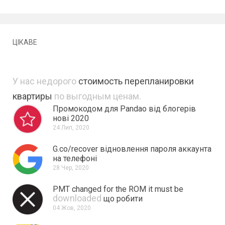
ЦІКАВЕ
У нас недорого
стоимость перепланировки
квартиры
по выгодным ценам.
Промокодом для Pandao від блогерів
нові 2020
24 Лип, 2020
G.co/recover відновлення пароля аккаунта
на телефоні
28 Чер, 2020
PMT changed for the ROM it must be
downloaded
що робити
04 Жов, 2020