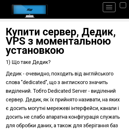
S
TO
k
i
Купити сервер, Дедик,
p
VPS з моментальною
t
o
установкою
m
1) Що таке Дедик?
a
i
Дедик - очевидно, походить від англійського
n
слова "dedicated", що з англиского значить
c
виділений. Тобто Dedicated Server - виділений
o
сервер. Дедик, як їх прийнято називати, на яких
n
є досить могутні мережеві інтерфейси, канали і
t
досить не слабо апаратна конфігурація служать
e
для обробки даних, а також для зберігання баз