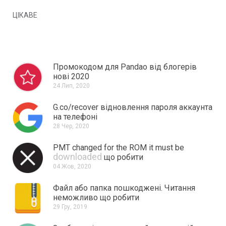
ЦІКАВЕ
Промокодом для Pandao від блогерів
нові 2020
24 Лип, 2020
G.co/recover відновлення пароля аккаунта
на телефоні
28 Чер, 2020
PMT changed for the ROM it must be
downloaded
що робити
04 Жов, 2020
Файл або папка пошкоджені.
Читання
неможливо що робити
29 Гру, 2019