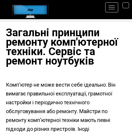
S
TO
k
i
Загальні принципи
p
ремонту комп'ютерної
t
o
техніки. Сервіс та
m
ремонт ноутбуків
a
i
n
Комп'ютер не може вести себе ідеально. Він
c
вимагає правильної експлуатації, грамотної
o
настройки і періодично технічного
n
обслуговування або ремонту. Майстри по
t
ремонту комп'ютерної техніки мають певні
e
підходи до різних пристроїв. Іноді