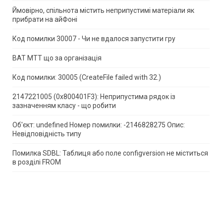
Ймовірно, спільнота містить неприпустимі матеріали як
прибрати на айФоні
Код помилки 30007 - Чи не вдалося запустити гру
ВАТ МТТ що за організація
Код помилки: 30005 (CreateFile failed with 32.)
2147221005 (0x800401F3): Неприпустима рядок із
зазначенням класу - що робити
Об'єкт: undefined Номер помилки: -2146828275 Опис:
Невідповідність типу
Помилка SDBL: Таблиця або поле configversion не міститься
в розділі FROM